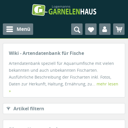
Menü
Wiki - Artendatenbank für Fische
Artendatenbank speziell für Aquariumfische mit vielen
bekannten und auch unbekannten Fischarten.
Ausführliche Beschreibung der Fischarten inkl. Fotos,
Daten zur Herkunft, Haltung, Ernährung, zu...
mehr lesen
»
Artikel filtern