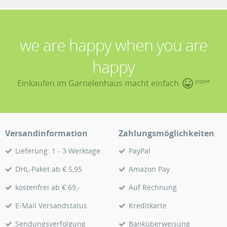
we are happy when you are
happy
Einkaufen im Garnelenhaus macht einfach
yippie
Versandinformation
Zahlungsmöglichkeiten
Lieferung: 1 - 3 Werktage
PayPal
DHL-Paket ab € 5,95
Amazon Pay
kostenfrei ab € 69,-
Auf Rechnung
E-Mail Versandstatus
Kreditkarte
Sendungsverfolgung
Banküberweisung