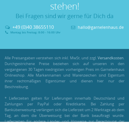
stehen!
Bei Fragen sind wir gerne für Dich da
+49 (0)40 38655110
hallo@garnelenhaus.de
Montag bis Freitag: 8:00 - 16:00 Uhr
Alle Preisangaben verstehen sich inkl. MwSt. und zzgl.
Versandkosten
.
Durchgestrichene Preise beziehen sich auf unseren in den
vergangenen 30 Tagen niedrigsten vorherigen Preis im Garnelenhaus
Onlineshop. Alle Markennamen und Warenzeichen sind Eigentum
ihrer rechtmäßigen Eigentümer und dienen hier nur der
Beschreibung.
* Lieferzeiten gelten für Lieferungen innerhalb Deutschland und
Zahlungen per PayPal oder Kreditkarte. Bei Zahlung per
Banküberweisung verlängert sich die Lieferzeit um 2 Werktage ab dem
Tag, an dem die Überweisung bei der Bank beauftragt wurde.
Lieferzeiten für andere Länder und Hinweise zur Berechnung der
Lieferzeit findest Du unter:
Lieferung und Versand
.