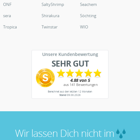
ONF
SaltyShrimp
Seachem
sera
Shirakura
Söchting
Tropica
Twinstar
WIO
Unsere Kundenbewertung
SEHR GUT
Berechnet aus den letzten 12 Monaten
Stand
09.08.2026
Wir lassen Dich nicht im