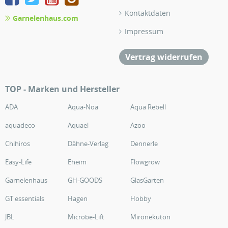
Kontaktdaten
Garnelenhaus.com
Impressum
Vertrag widerrufen
TOP - Marken und Hersteller
ADA
Aqua-Noa
Aqua Rebell
aquadeco
Aquael
Azoo
Chihiros
Dähne-Verlag
Dennerle
Easy-Life
Eheim
Flowgrow
Garnelenhaus
GH-GOODS
GlasGarten
GT essentials
Hagen
Hobby
JBL
Microbe-Lift
Mironekuton