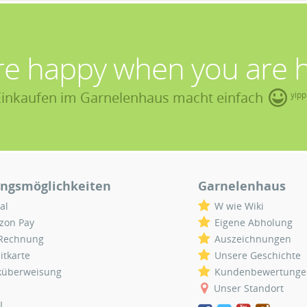
re happy when you are 
Einkaufen im Garnelenhaus macht einfach
yipp
ngsmöglichkeiten
Garnelenhaus
al
W wie Wiki
zon Pay
Eigene Abholung
 Rechnung
Auszeichnungen
itkarte
Unsere Geschichte
küberweisung
Kundenbewertunge
Unser Standort
L