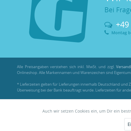
Bei Frag
+49
Montag bis
Alle Preisangaben verstehen sich inkl. MwSt. und zzgl.
Versand
Onlineshop. Alle Markennamen und Warenzeichen sind Eigentum i
* Lieferzeiten gelten für Lieferungen innerhalb Deutschland und 
Überweisung bei der Bank beauftragt wurde. Lieferzeiten für ande
** Im Rahmen einer Bestellung können
Bonuspunkte
nur mit ein
Auch wir setzen Cookies ein, um Dir ein bes
Funktionale
© 2026 •
Garnelenhaus
E
Zwerggarnelen • Nano • Aquascaping
Tracking