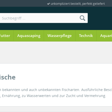
unkompliziert bestellt, perfekt geliefert
Futter
Aquascaping
Wasserpflege
Technik
Aquar
ische
len bekannten und auch unbekannten Fischarten. Ausführliche Bes
ung, Ernährung, zu Wasserwerten und zur Zucht und Vermehrung.