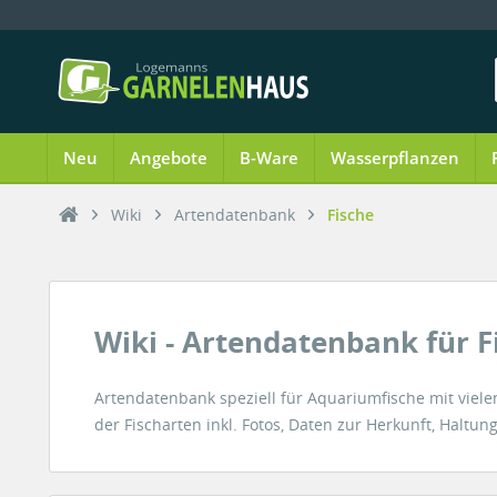
Neu
Angebote
B-Ware
Wasserpflanzen
Wiki
Artendatenbank
Fische
Wiki - Artendatenbank für F
Artendatenbank speziell für Aquariumfische mit vie
der Fischarten inkl. Fotos, Daten zur Herkunft, Halt