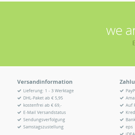
we a
Versandinformation
Zahlu
Lieferung: 1 - 3 Werktage
PayP
DHL-Paket ab € 5,95
Ama
kostenfrei ab € 69,-
Auf
E-Mail Versandstatus
Kred
Sendungsverfolgung
Ban
Samstagszustellung
eps
iDEA