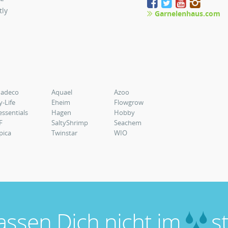
tly
Garnelenhaus.com
uadeco
Aquael
Azoo
y-Life
Eheim
Flowgrow
essentials
Hagen
Hobby
F
SaltyShrimp
Seachem
pica
Twinstar
WIO
lassen Dich nicht im
st