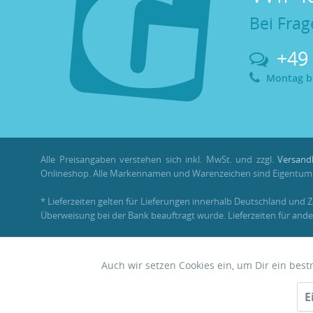
Bei Frag
+49
Montag bis
Alle Preisangaben verstehen sich inkl. MwSt. und zzgl.
Versand
Onlineshop. Alle Markennamen und Warenzeichen sind Eigentum i
* Lieferzeiten gelten für Lieferungen innerhalb Deutschland und 
Überweisung bei der Bank beauftragt wurde. Lieferzeiten für ande
** Im Rahmen einer Bestellung können
Bonuspunkte
nur mit ein
Auch wir setzen Cookies ein, um Dir ein bes
Funktionale
© 2026 •
Garnelenhaus
E
Zwerggarnelen • Nano • Aquascaping
Tracking