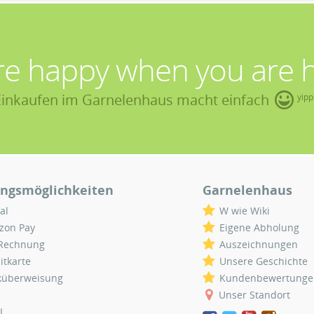
re happy when you are 
Einkaufen im Garnelenhaus macht einfach
yipp
ngsmöglichkeiten
Garnelenhaus
al
W wie Wiki
zon Pay
Eigene Abholung
 Rechnung
Auszeichnungen
itkarte
Unsere Geschichte
küberweisung
Kundenbewertunge
Unser Standort
L