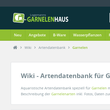
Neu
Angebote
B-Ware
Wasserpflanzen
Wiki
Artendatenbank
Garnelen
Wiki - Artendatenbank für 
Aquaristische Artendatenbank speziell für
Garnelen
m
Beschreibung der
Garnelenarten
inkl. Fotos, Daten 