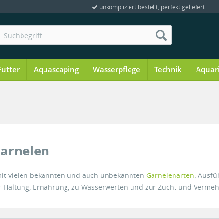
unkompliziert bestellt, perfekt geliefert
Futter
Aquascaping
Wasserpflege
Technik
Aquar
Garnelen
it vielen bekannten und auch unbekannten
Garnelenarten
. Ausfü
zur Haltung, Ernährung, zu Wasserwerten und zur Zucht und Verme