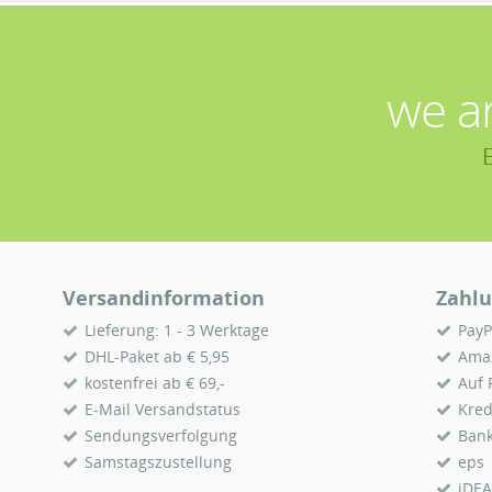
we a
Versandinformation
Zahlu
Lieferung: 1 - 3 Werktage
PayP
DHL-Paket ab € 5,95
Ama
kostenfrei ab € 69,-
Auf
E-Mail Versandstatus
Kred
Sendungsverfolgung
Ban
Samstagszustellung
eps
iDEA