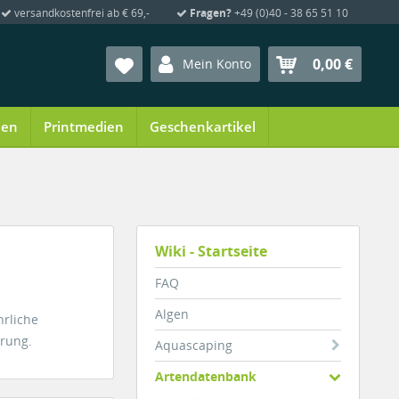
versandkostenfrei ab € 69,-
Fragen?
+49 (0)40 - 38 65 51 10
0,00 €
Mein Konto
ien
Printmedien
Geschenkartikel
Wiki - Startseite
FAQ
Algen
hrliche
hrung.
Aquascaping
Artendatenbank