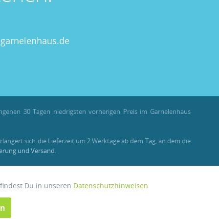
garnelenhaus.de
angenen 30 Tagen niedrigsten vorherigen Preis im Garnelenhaus
rlängert sich die Lieferzeit um 2 Werktage ab dem Tag, an dem die
ferung und Versand
.
llungen als Gast stehen Bonuspunkte nicht zur Verfügung.
 findest Du in unseren
Datenschutzhinweisen
Aktiv
en
Inaktiv