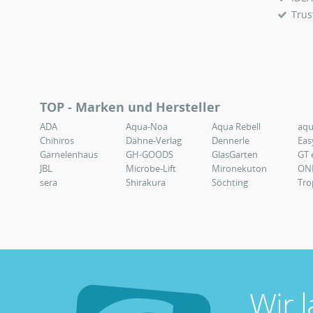
Trus
TOP - Marken und Hersteller
ADA
Aqua-Noa
Aqua Rebell
aq
Chihiros
Dähne-Verlag
Dennerle
Eas
Garnelenhaus
GH-GOODS
GlasGarten
GT 
JBL
Microbe-Lift
Mironekuton
ON
sera
Shirakura
Söchting
Tro
Wir 