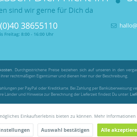
en sind wir gerne für Dich da
 (0)40 38655110
hallo@
 Freitag: 8:00 - 16:00 Uhr
kosten
. Durchgestrichene Preise beziehen sich auf unseren in den verg
hrer rechtmäßigen Eigentümer und dienen hier nur der Beschreibung.
Zahlungen per PayPal oder Kreditkarte. Bei Zahlung per Banküberweisung ve
re Länder und Hinweise zur Berechnung der Lieferzeit findest Du unter:
Lie
em registrierten Kundenkonto gesammelt und verrechnet werden. Für Beste
tmögliches Einkaufserlebnis bieten zu können. Mehr Informationen
instellungen
Auswahl bestätigen
Alle akzeptier