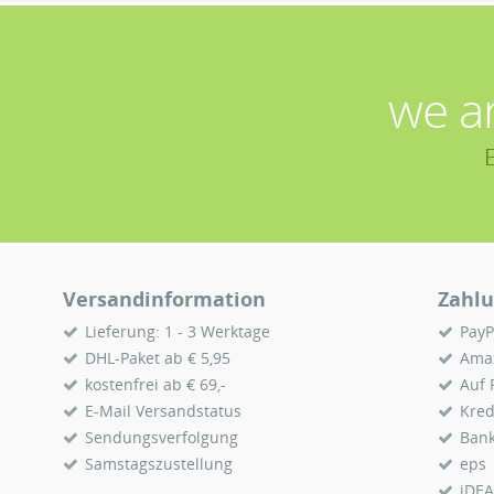
we a
Versandinformation
Zahlu
Lieferung: 1 - 3 Werktage
PayP
DHL-Paket ab € 5,95
Ama
kostenfrei ab € 69,-
Auf
E-Mail Versandstatus
Kred
Sendungsverfolgung
Ban
Samstagszustellung
eps
iDEA