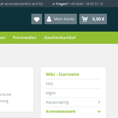
versandkostenfrei ab € 69,-
Fragen?
+49 (0)40 - 38 65 51 10
0,00 €
Mein Konto
ien
Printmedien
Geschenkartikel
Wiki - Startseite
FAQ
Algen
hrliche
hrung.
Aquascaping
Artendatenbank