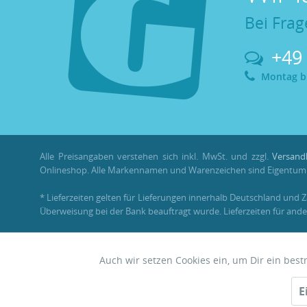
Bei Frag
+49
Montag bis
Alle Preisangaben verstehen sich inkl. MwSt. und zzgl.
Versand
Onlineshop. Alle Markennamen und Warenzeichen sind Eigentum i
* Lieferzeiten gelten für Lieferungen innerhalb Deutschland und 
Überweisung bei der Bank beauftragt wurde. Lieferzeiten für ande
** Im Rahmen einer Bestellung können
Bonuspunkte
nur mit ein
Auch wir setzen Cookies ein, um Dir ein bes
Funktionale
© 2026 •
Garnelenhaus
E
Zwerggarnelen • Nano • Aquascaping
Tracking