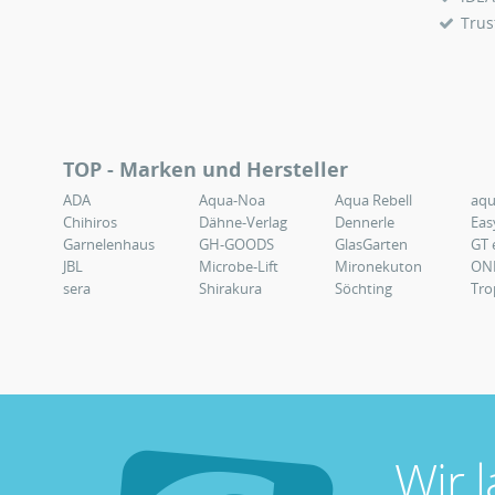
Trus
TOP - Marken und Hersteller
ADA
Aqua-Noa
Aqua Rebell
aq
Chihiros
Dähne-Verlag
Dennerle
Eas
Garnelenhaus
GH-GOODS
GlasGarten
GT 
JBL
Microbe-Lift
Mironekuton
ON
sera
Shirakura
Söchting
Tro
Wir 