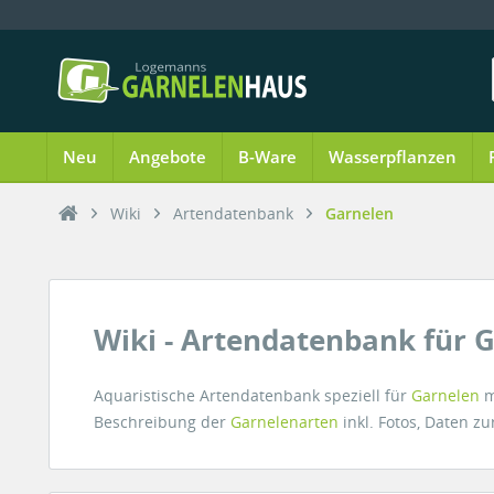
Neu
Angebote
B-Ware
Wasserpflanzen
Wiki
Artendatenbank
Garnelen
Wiki - Artendatenbank für 
Aquaristische Artendatenbank speziell für
Garnelen
m
Beschreibung der
Garnelenarten
inkl. Fotos, Daten 