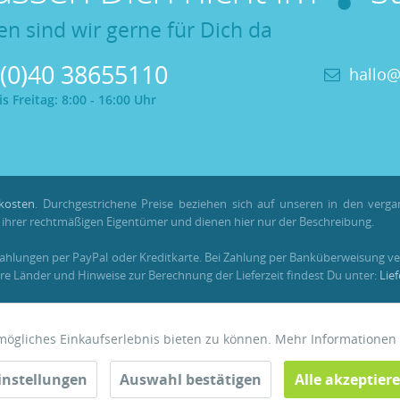
en sind wir gerne für Dich da
 (0)40 38655110
hallo@
 Freitag: 8:00 - 16:00 Uhr
kosten
. Durchgestrichene Preise beziehen sich auf unseren in den verg
hrer rechtmäßigen Eigentümer und dienen hier nur der Beschreibung.
Zahlungen per PayPal oder Kreditkarte. Bei Zahlung per Banküberweisung ve
re Länder und Hinweise zur Berechnung der Lieferzeit findest Du unter:
Lie
em registrierten Kundenkonto gesammelt und verrechnet werden. Für Beste
tmögliches Einkaufserlebnis bieten zu können. Mehr Informationen
instellungen
Auswahl bestätigen
Alle akzeptier