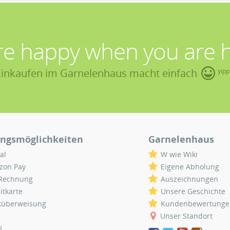
re happy when you are 
Einkaufen im Garnelenhaus macht einfach
yipp
ngsmöglichkeiten
Garnelenhaus
al
W wie Wiki
zon Pay
Eigene Abholung
 Rechnung
Auszeichnungen
itkarte
Unsere Geschichte
küberweisung
Kundenbewertunge
Unser Standort
L