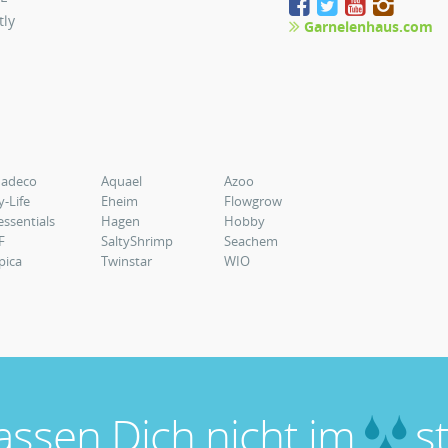
tly
Garnelenhaus.com
uadeco
Aquael
Azoo
y-Life
Eheim
Flowgrow
essentials
Hagen
Hobby
F
SaltyShrimp
Seachem
pica
Twinstar
WIO
lassen Dich nicht im
st