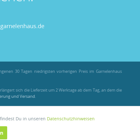
garnelenhaus.de
angenen 30 Tagen niedrigsten vorherigen Preis im Garnelenhaus
rlängert sich die Lieferzeit um 2 Werktage ab dem Tag, an dem die
ferung und Versand
.
llungen als Gast stehen Bonuspunkte nicht zur Verfügung.
 findest Du in unseren
Datenschutzhinweisen
Aktiv
en
Inaktiv