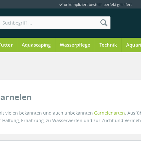
unkompliziert bestellt, perfekt geliefert
Futter
Aquascaping
Wasserpflege
Technik
Aquar
Garnelen
it vielen bekannten und auch unbekannten
Garnelenarten
. Ausfü
zur Haltung, Ernährung, zu Wasserwerten und zur Zucht und Verme