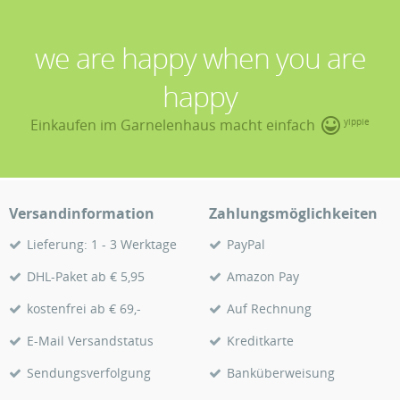
we are happy when you are
happy
Einkaufen im Garnelenhaus macht einfach
yippie
Versandinformation
Zahlungsmöglichkeiten
Lieferung: 1 - 3 Werktage
PayPal
DHL-Paket ab € 5,95
Amazon Pay
kostenfrei ab € 69,-
Auf Rechnung
E-Mail Versandstatus
Kreditkarte
Sendungsverfolgung
Banküberweisung