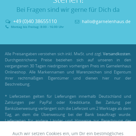
Bei Fragen sind wir gerne für Dich da
+49 (0)40 38655110
hallo@garnelenhaus.de
Montag bis Freitag: 8:00 - 16:00 Uhr
Alle Preisangaben verstehen sich inkl. MwSt. und zzgl.
Versandkosten
.
Durchgestrichene Preise beziehen sich auf unseren in den
vergangenen 30 Tagen niedrigsten vorherigen Preis im Garnelenhaus
Onlineshop. Alle Markennamen und Warenzeichen sind Eigentum
ihrer rechtmäßigen Eigentümer und dienen hier nur der
Beschreibung.
* Lieferzeiten gelten für Lieferungen innerhalb Deutschland und
Zahlungen per PayPal oder Kreditkarte. Bei Zahlung per
Banküberweisung verlängert sich die Lieferzeit um 2 Werktage ab dem
Tag, an dem die Überweisung bei der Bank beauftragt wurde.
Lieferzeiten für andere Länder und Hinweise zur Berechnung der
Lieferzeit findest Du unter:
Lieferung und Versand
.
Auch wir setzen Cookies ein, um Dir ein bestmögliches
Aktiv
Funktionale