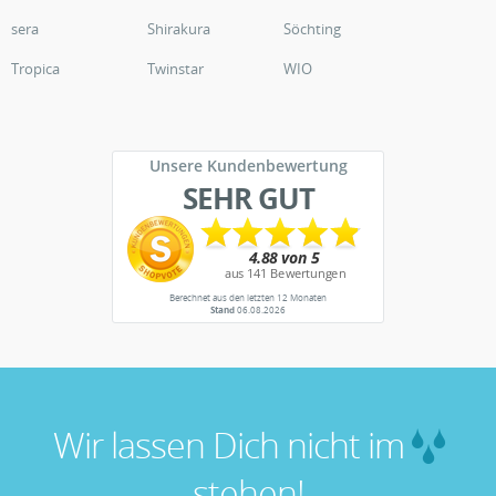
sera
Shirakura
Söchting
Tropica
Twinstar
WIO
Unsere Kundenbewertung
SEHR GUT
Berechnet aus den letzten 12 Monaten
Stand
06.08.2026
Wir lassen Dich nicht im
stehen!