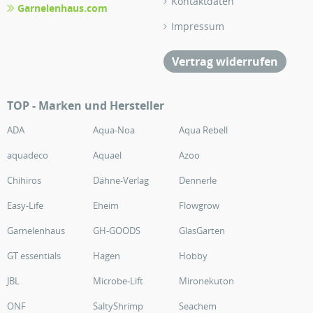
Kontaktdaten
Garnelenhaus.com
Impressum
Vertrag widerrufen
TOP - Marken und Hersteller
ADA
Aqua-Noa
Aqua Rebell
aquadeco
Aquael
Azoo
Chihiros
Dähne-Verlag
Dennerle
Easy-Life
Eheim
Flowgrow
Garnelenhaus
GH-GOODS
GlasGarten
GT essentials
Hagen
Hobby
JBL
Microbe-Lift
Mironekuton
ONF
SaltyShrimp
Seachem