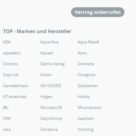
Vertrag widerrufen
TOP - Marken und Hersteller
ADA
Aqua-Noa
Aqua Rebell
aquadeco
Aquael
Azoo
Chihiros
Dähne-Verlag
Dennerle
Easy-Life
Eheim
Flowgrow
Garnelenhaus
GH-GOODS
GlasGarten
GT essentials
Hagen
Hobby
JBL
Microbe-Lift
Mironekuton
ONF
SaltyShrimp
Seachem
sera
Shirakura
Söchting