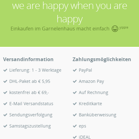
we are happy when you are
happy
Einkaufen im Garnelenhaus macht einfach
yippie
Versandinformation
Zahlungsmöglichkeiten
Lieferung: 1 - 3 Werktage
PayPal
DHL-Paket ab € 5,95
Amazon Pay
kostenfrei ab € 69,-
Auf Rechnung
E-Mail Versandstatus
Kreditkarte
Sendungsverfolgung
Banküberweisung
Samstagszustellung
eps
iDEAL