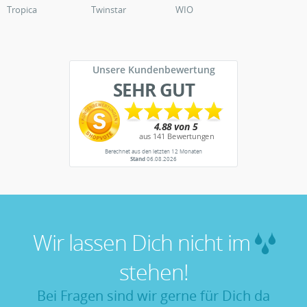
Tropica
Twinstar
WIO
Unsere Kundenbewertung
SEHR GUT
Berechnet aus den letzten 12 Monaten
Stand
06.08.2026
Wir lassen Dich nicht im
stehen!
Bei Fragen sind wir gerne für Dich da