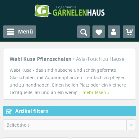
Menü
Wabi Kusa Pflanzschalen
• Asia-Touch zu Hause!
Wabi Kusa - das sind hübsche und schön geformte
Glasschalen, mit Aquarienpflanzen... einfach zu pflegen
und zu handhaben. Einen hellen Platz oder ein kleinere
Lichtquelle, ab und an ein wenig...
mehr lesen »
Artikel filtern
Beliebtheit