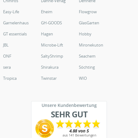
Chihiros
Dähne-Verlag
Dennerle
Easy-Life
Eheim
Flowgrow
Garnelenhaus
GH-GOODS
GlasGarten
GT essentials
Hagen
Hobby
JBL
Microbe-Lift
Mironekuton
ONF
SaltyShrimp
Seachem
sera
Shirakura
Söchting
Tropica
Twinstar
WIO
Unsere Kundenbewertung
SEHR GUT