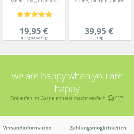
Steine, 300 g PE-Beutel
Steine, 1000 g PE-Beutel
19,95 €
39,95 €
0,3 kg
(66,50 €/kg)
1 kg
we are happy when you are
happy
Einkaufen im Garnelenhaus macht einfach
yippie
Versandinformation
Zahlungsmöglichkeiten