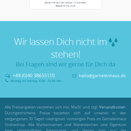
Berechnet aus den letzten 12 Monaten
Stand
08.08.2026
Wir lassen Dich nicht im
stehen!
Bei Fragen sind wir gerne für Dich da
+49 (0)40 38655110
hallo@garnelenhaus.de
Montag bis Freitag: 8:00 - 16:00 Uhr
Alle Preisangaben verstehen sich inkl. MwSt. und zzgl.
Versandkosten
.
Durchgestrichene Preise beziehen sich auf unseren in den
vergangenen 30 Tagen niedrigsten vorherigen Preis im Garnelenhaus
Onlineshop. Alle Markennamen und Warenzeichen sind Eigentum
ihrer rechtmäßigen Eigentümer und dienen hier nur der