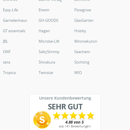
Easy-Life
Eheim
Flowgrow
Garnelenhaus
GH-GOODS
GlasGarten
GT essentials
Hagen
Hobby
JBL
Microbe-Lift
Mironekuton
ONF
SaltyShrimp
Seachem
sera
Shirakura
Söchting
Tropica
Twinstar
WIO
Unsere Kundenbewertung
SEHR GUT