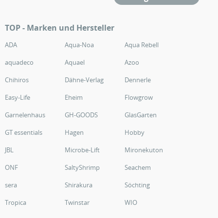
TOP - Marken und Hersteller
ADA
Aqua-Noa
Aqua Rebell
aquadeco
Aquael
Azoo
Chihiros
Dähne-Verlag
Dennerle
Easy-Life
Eheim
Flowgrow
Garnelenhaus
GH-GOODS
GlasGarten
GT essentials
Hagen
Hobby
JBL
Microbe-Lift
Mironekuton
ONF
SaltyShrimp
Seachem
sera
Shirakura
Söchting
Tropica
Twinstar
WIO