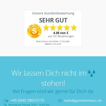
Unsere Kundenbewertung
SEHR GUT
Berechnet aus den letzten 12 Monaten
Stand
07.08.2026
Wir lassen Dich nicht im
stehen!
Bei Fragen sind wir gerne für Dich da
+49 (0)40 38655110
hallo@garnelenhaus.de
Montag bis Freitag: 8:00 - 16:00 Uhr