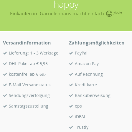
happy
Einkaufen im Garnelenhaus macht einfach
yippie
Versandinformation
Zahlungsmöglichkeiten
Lieferung: 1 - 3 Werktage
PayPal
DHL-Paket ab € 5,95
Amazon Pay
kostenfrei ab € 69,-
Auf Rechnung
E-Mail Versandstatus
Kreditkarte
Sendungsverfolgung
Banküberweisung
Samstagszustellung
eps
iDEAL
Trustly