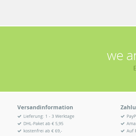
we a
Versandinformation
Zahlu
Lieferung: 1 - 3 Werktage
PayP
DHL-Paket ab € 5,95
Ama
kostenfrei ab € 69,-
Auf