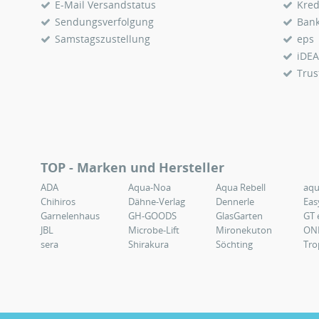
E-Mail Versandstatus
Kred
Sendungsverfolgung
Ban
Samstagszustellung
eps
iDEA
Trus
TOP - Marken und Hersteller
ADA
Aqua-Noa
Aqua Rebell
aq
Chihiros
Dähne-Verlag
Dennerle
Eas
Garnelenhaus
GH-GOODS
GlasGarten
GT 
JBL
Microbe-Lift
Mironekuton
ON
sera
Shirakura
Söchting
Tro