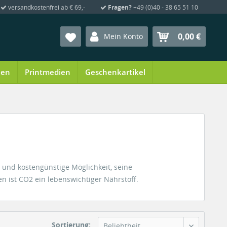
versandkostenfrei ab € 69,-
Fragen?
+49 (0)40 - 38 65 51 10
0,00 €
Mein Konto
ien
Printmedien
Geschenkartikel
 und kostengünstige Möglichkeit, seine
n ist CO2 ein lebenswichtiger Nährstoff.
Sortierung:
Beliebtheit