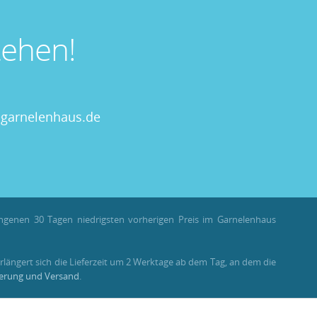
ehen!
garnelenhaus.de
angenen 30 Tagen niedrigsten vorherigen Preis im Garnelenhaus
rlängert sich die Lieferzeit um 2 Werktage ab dem Tag, an dem die
ferung und Versand
.
llungen als Gast stehen Bonuspunkte nicht zur Verfügung.