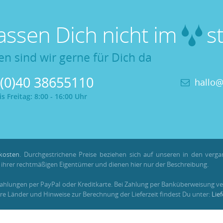
lassen Dich nicht im
st
en sind wir gerne für Dich da
 (0)40 38655110
hallo@
 Freitag: 8:00 - 16:00 Uhr
kosten
. Durchgestrichene Preise beziehen sich auf unseren in den verg
hrer rechtmäßigen Eigentümer und dienen hier nur der Beschreibung.
Zahlungen per PayPal oder Kreditkarte. Bei Zahlung per Banküberweisung ve
re Länder und Hinweise zur Berechnung der Lieferzeit findest Du unter:
Lie
em registrierten Kundenkonto gesammelt und verrechnet werden. Für Beste