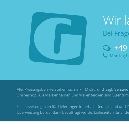
Wir 
Bei Frag
+49
Montag bis
Alle Preisangaben verstehen sich inkl. MwSt. und zzgl.
Versand
Onlineshop. Alle Markennamen und Warenzeichen sind Eigentum i
* Lieferzeiten gelten für Lieferungen innerhalb Deutschland und 
Überweisung bei der Bank beauftragt wurde. Lieferzeiten für ande
** Im Rahmen einer Bestellung können
Bonuspunkte
nur mit ein