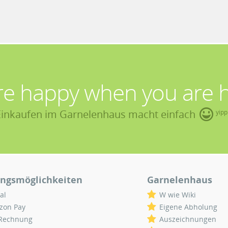
re happy when you are 
Einkaufen im Garnelenhaus macht einfach
yipp
ngsmöglichkeiten
Garnelenhaus
al
W wie Wiki
zon Pay
Eigene Abholung
 Rechnung
Auszeichnungen