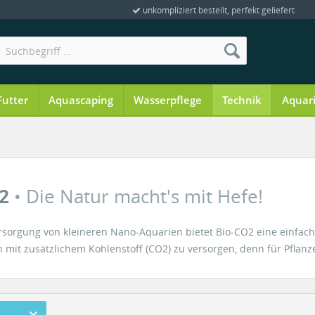
unkompliziert bestellt, perfekt geliefert
Futter
Aquascaping
Wasserpflege
Technik
Aquar
O2
• Die Natur macht's mit Hefe!
rsorgung von kleineren Nano-Aquarien bietet Bio-CO2 eine einfach
mit zusätzlichem Kohlenstoff (CO2) zu versorgen, denn für Pflanze