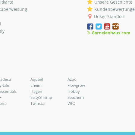
itkarte
Unsere Geschichte
küberweisung
Kundenbewertunge
Unser Standort
L
tly
Garnelenhaus.com
uadeco
Aquael
Azoo
y-Life
Eheim
Flowgrow
essentials
Hagen
Hobby
F
SaltyShrimp
Seachem
pica
Twinstar
WIO