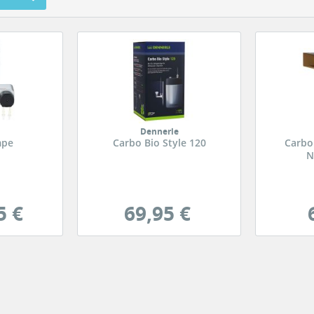
Dennerle
mpe
Carbo Bio Style 120
Carbo
N
5 €
69,95 €