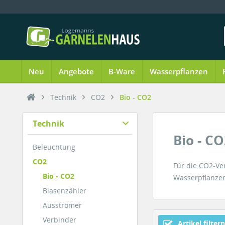
Neu
Angebote
B-Ware
Wasserpflanzen
Technik
CO2
Bio - CO2
Technik
Bio - C
Beleuchtung
CO2
Für die CO2-Ve
Bio - CO2
Wasserpflanzen 
Blasenzähler
Ausströmer
Verbinder
Artikel filtern