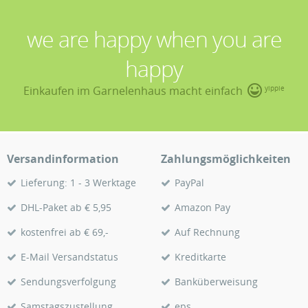
we are happy when you are
happy
Einkaufen im Garnelenhaus macht einfach
yippie
Versandinformation
Zahlungsmöglichkeiten
Lieferung: 1 - 3 Werktage
PayPal
DHL-Paket ab € 5,95
Amazon Pay
kostenfrei ab € 69,-
Auf Rechnung
E-Mail Versandstatus
Kreditkarte
Sendungsverfolgung
Banküberweisung
Samstagszustellung
eps