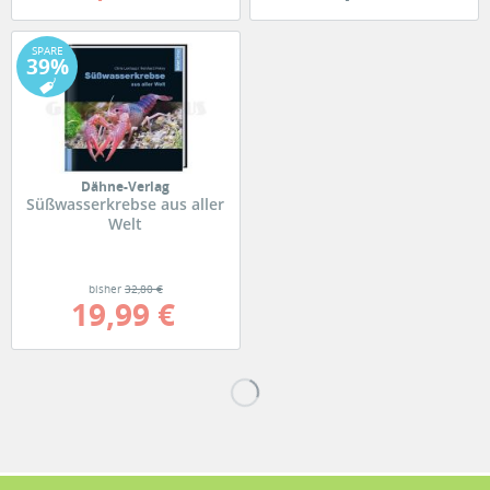
SPARE
39%
Dähne-Verlag
Süßwasserkrebse aus aller
Welt
bisher
32,80 €
19,99 €