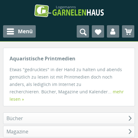
Menü
Aquaristische Printmedien
Etwas "gedrucktes" in der Hand zu halten und abends
gemütlich zu lesen ist mit Printmedien doch noch
anders, als lediglich im Internet zu
recherchieren. Bücher, Magazine und Kalender...
mehr
lesen »
Bücher
Magazine