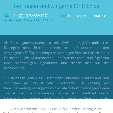
Bei Fragen sind wir gerne für Dich da
+49 (0)40 38655110
hallo@garnelenhaus.de
Montag bis Freitag: 8:00 - 16:00 Uhr
Alle Preisangaben verstehen sich inkl. MwSt. und zzgl.
Versandkosten
.
Durchgestrichene Preise beziehen sich auf unseren in den
vergangenen 30 Tagen niedrigsten vorherigen Preis im Garnelenhaus
Onlineshop. Alle Markennamen und Warenzeichen sind Eigentum
ihrer rechtmäßigen Eigentümer und dienen hier nur der
Beschreibung.
* Lieferzeiten gelten für Lieferungen innerhalb Deutschland und
Zahlungen per PayPal oder Kreditkarte. Bei Zahlung per
Banküberweisung verlängert sich die Lieferzeit um 2 Werktage ab dem
Tag, an dem die Überweisung bei der Bank beauftragt wurde.
Lieferzeiten für andere Länder und Hinweise zur Berechnung der
Lieferzeit findest Du unter:
Lieferung und Versand
.
Auch wir setzen Cookies ein, um Dir ein bestmögliches
Aktiv
Funktionale