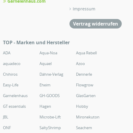
Garnelenhaus.com
Impressum
Vertrag widerrufen
TOP - Marken und Hersteller
ADA
Aqua-Noa
Aqua Rebell
aquadeco
Aquael
Azoo
Chihiros
Dähne-Verlag
Dennerle
Easy-Life
Eheim
Flowgrow
Garnelenhaus
GH-GOODS
GlasGarten
GT essentials
Hagen
Hobby
JBL
Microbe-Lift
Mironekuton
ONF
SaltyShrimp
Seachem