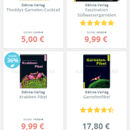
Dähne-Verlag
Dähne-Verlag
Thoddys Garnelen-Cocktail
Faszination
Süßwassergarnelen
bisher
12,80 €
bisher
16,80 €
5,00 €
9,99 €
SPARE
36%
Dähne-Verlag
Dähne-Verlag
Krabben-Fibel
Garnelenfibel
bisher
15,80 €
9,99 €
17,80 €