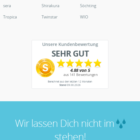
sera
Shirakura
Söchting
Tropica
Twinstar
WIO
Unsere Kundenbewertung
SEHR GUT
Berechnet aus den letzten 12 Monaten
Stand
09.08.2026
Wir lassen Dich nicht im
stehen!