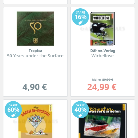
SPARE
16%
Tropica
Dähne-Verlag
50 Years under the Surface
Wirbellose
bisher
29,80 €
4,90 €
24,99 €
SPARE
SPARE
60%
40%