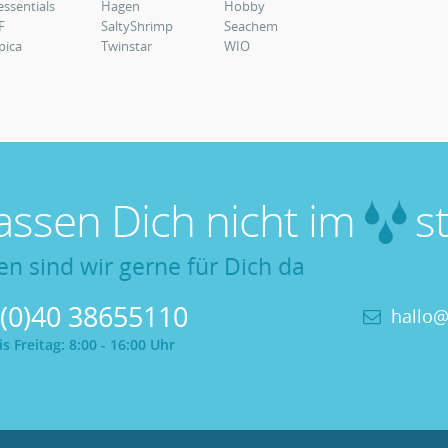
essentials
Hagen
Hobby
F
SaltyShrimp
Seachem
pica
Twinstar
WIO
lassen Dich nicht im
st
en sind wir gerne für Dich da
 (0)40 38655110
hallo@
 Freitag: 8:00 - 16:00 Uhr