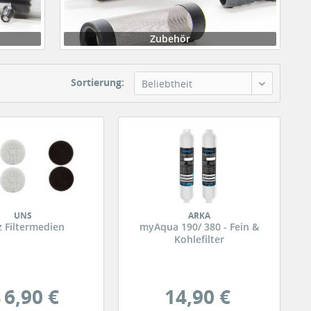
Zubehör
Sortierung:
Beliebtheit
UNS
ARKA
z Filtermedien
myAqua 190/ 380 - Fein &
Kohlefilter
6,90 €
14,90 €
b