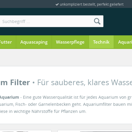
unkompliziert bestellt, perfekt geliefert
Futter
Aquascaping
Wasserpflege
Technik
Aquar
m Filter
• Für sauberes, klares Wasse
n Aquarium
- Eine gute Wasserqualität ist für jedes Aquarium von g
uarium, Fisch- oder Garnelenbecken geht. Aquariumfilter bauen mit
ese in wichtige Nährstoffe für Pflanzen um.