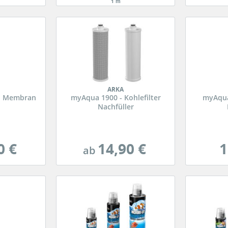
1 m
ARKA
 - Membran
myAqua 1900 - Kohlefilter
myAqua 
Nachfüller
0 €
14,90 €
1
ab