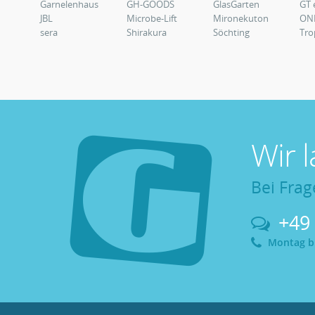
Garnelenhaus
GH-GOODS
GlasGarten
GT 
JBL
Microbe-Lift
Mironekuton
ON
sera
Shirakura
Söchting
Tro
Wir 
Bei Frag
+49
Montag bis