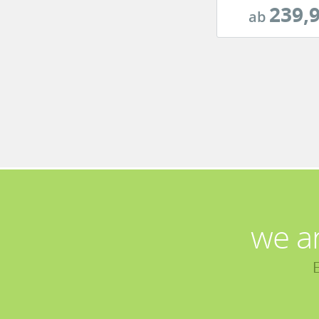
239,9
ab
we a