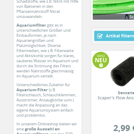
Schadstoffe, wie z.B. Nitrit mit Hilfe
von Bakterien in den
Pflanzennährstoff Nitrat
umzuwandeln.
S
Aquariumfilter
gibt es in
unterschiedlichen Größen und
Einbauformen, je nach
Artikel filtern
Aquariengrößen und
Platzmöglichkeit. Diverse
Filtermedien, wie z.B. Filterwatte
und Aktivkohle sorgen für klares,
GANZ
NEU
sauberes Wasser im Aquarium und
durch die Strömung des Filters
werden Nährstoffe gleichmässig
im Aquarium verteilt.
Unterschiedliches Zubehör für
Aquarium-Filter
(z.B.
Dennerl
Filterschlauch, Schlauchklemmen,
Scaper's Flow An
Ausströmer, Ansaugkörbe uvm.)
macht die Anpassung an das
eigene Aquariumsystem einfach
und problemlos.
In unserem Onlineshop bieten wir
2,99 
eine
große Auswahl an