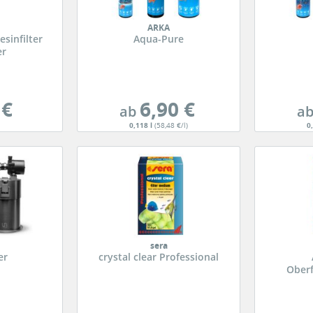
ARKA
sinfilter
Aqua-Pure
er
 €
6,90 €
ab
a
0,118 l
(58,48 €/l)
0
sera
er
crystal clear Professional
Ober