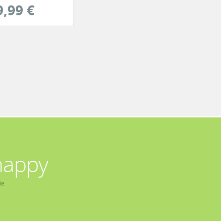
9,99 €
happy
ie