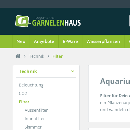
Neu
Angebote
B-Ware
Wasserpflanzen
Technik
Filter
Technik
Aquariu
Beleuchtung
CO2
Filter für Dei
Filter
ein Pflanzenaq
und wandeln di
Aussenfilter
Innenfilter
Skimmer