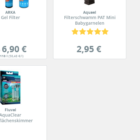
ARKA
Aquael
Gel Filter
Filterschwamm PAT Mini
Babygarnelen
6,90 €
2,95 €
b
,118 l
(58,48 €/l)
Fluval
AquaClear
flächenskimmer