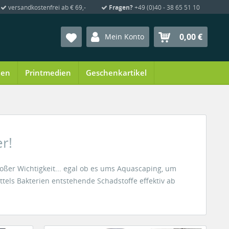
versandkostenfrei ab € 69,-
Fragen?
+49 (0)40 - 38 65 51 10
0,00 €
Mein Konto
ien
Printmedien
Geschenkartikel
r!
roßer Wichtigkeit... egal ob es ums Aquascaping, um
tels Bakterien entstehende Schadstoffe effektiv ab