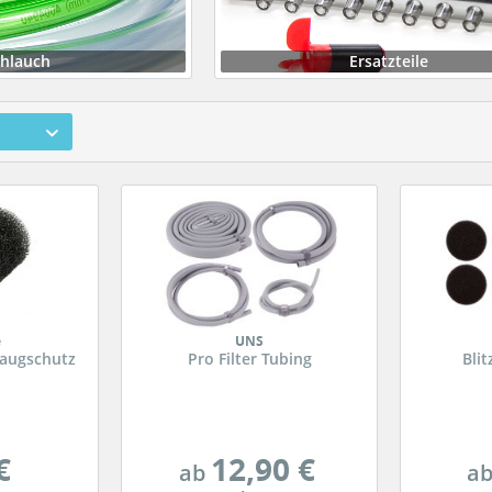
chlauch
Ersatzteile
e
UNS
saugschutz
Pro Filter Tubing
Blit
€
12,90 €
ab
a