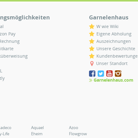
ngsmöglichkeiten
Garnelenhaus
al
W wie Wiki
zon Pay
Eigene Abholung
 Rechnung
Auszeichnungen
itkarte
Unsere Geschichte
küberweisung
Kundenbewertunge
Unser Standort
L
tly
Garnelenhaus.com
uadeco
Aquael
Azoo
y-Life
Eheim
Flowgrow