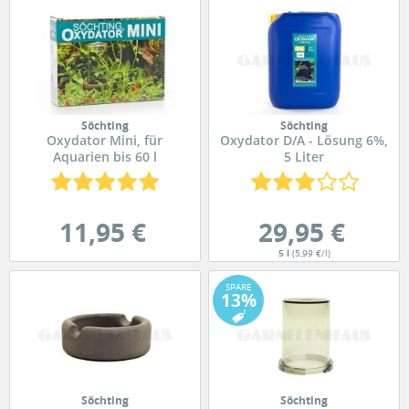
Söchting
Söchting
Oxydator Mini, für
Oxydator D/A - Lösung 6%,
Aquarien bis 60 l
5 Liter
11,95 €
29,95 €
5 l
(5,99 €/l)
SPARE
13%
Söchting
Söchting