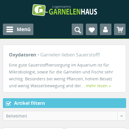
Menü
Oxydatoren
• Garnelen lieben Sauerstoff!
Eine gute Sauerstoffversorgung im Aquarium ist für
Mikrobiologie, sowie für die Garnelen und Fische sehr
wichtig. Besonders bei wenig Pflanzen, hohem Besatz
und wenig Wasserbewegung and der...
mehr lesen »
Artikel filtern
Beliebtheit