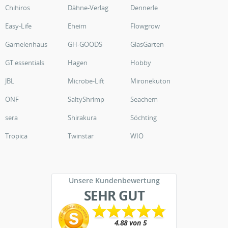
Chihiros
Dähne-Verlag
Dennerle
Easy-Life
Eheim
Flowgrow
Garnelenhaus
GH-GOODS
GlasGarten
GT essentials
Hagen
Hobby
JBL
Microbe-Lift
Mironekuton
ONF
SaltyShrimp
Seachem
sera
Shirakura
Söchting
Tropica
Twinstar
WIO
Unsere Kundenbewertung
SEHR GUT