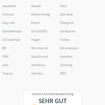
aquadeco
Aquael
Azoo
Chihiros
Dähne-Verlag
Dennerle
Easy-Life
Eheim
Flowgrow
Garnelenhaus
GH-GOODS
GlasGarten
GT essentials
Hagen
Hobby
JBL
Microbe-Lift
Mironekuton
ONF
SaltyShrimp
Seachem
sera
Shirakura
Söchting
Tropica
Twinstar
WIO
Unsere Kundenbewertung
SEHR GUT