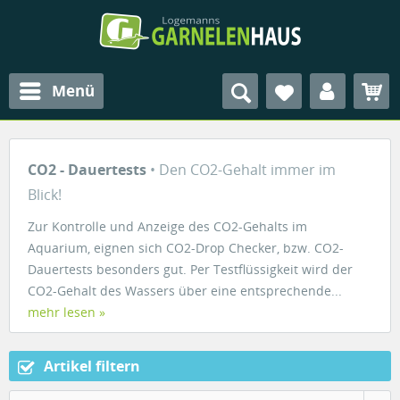
Menü
CO2 - Dauertests
• Den CO2-Gehalt immer im
Blick!
Zur Kontrolle und Anzeige des CO2-Gehalts im
Aquarium, eignen sich CO2-Drop Checker, bzw. CO2-
Dauertests besonders gut. Per Testflüssigkeit wird der
CO2-Gehalt des Wassers über eine entsprechende...
mehr lesen »
Artikel filtern