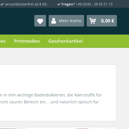
versandkostenfrei ab € 69,-
Fragen?
+49 (0)40 - 38 65 51 10
0,00 €
Mein Konto
ien
Printmedien
Geschenkartikel
 in ihm wichtige Bodenbakterien, die Nährstoffe für
icht sauren Bereich ein... und natürlich optisch für