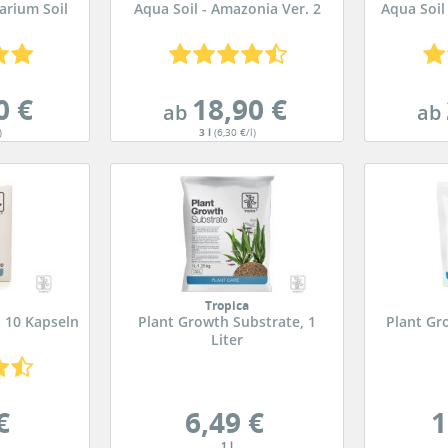
rium Soil
Aqua Soil - Amazonia Ver. 2
Aqua Soil
0 €
18,90 €
ab
ab
)
3 l
(6,30 €/l)
Tropica
, 10 Kapseln
Plant Growth Substrate, 1
Plant Gr
Liter
€
6,49 €
1
1 l