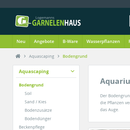
Neu
Angebote
B-Ware
Wasserpflanzen
Aquascaping
Bodengrund
Aquascaping
Aquari
Bodengrund
Soil
Der Bodengrund
Sand / Kies
die Pflanzen ve
das Auge.
Bodenzusätze
Bodendünger
Beckenpflege