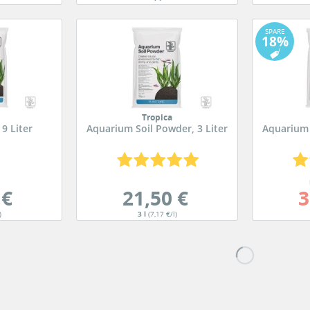
SPARE
18%
Tropica
 9 Liter
Aquarium Soil Powder, 3 Liter
Aquarium 
 €
21,50 €
3
)
3 l
(7,17 €/l)