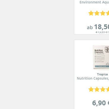
Environment Aqua
18,5
ab
4 l
(4,63 €/l
Tropica
Nutrition Capsules
6,90 