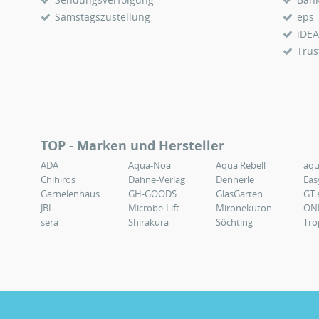
Samstagszustellung
eps
iDEA
Trus
TOP - Marken und Hersteller
ADA
Aqua-Noa
Aqua Rebell
aq
Chihiros
Dähne-Verlag
Dennerle
Eas
Garnelenhaus
GH-GOODS
GlasGarten
GT 
JBL
Microbe-Lift
Mironekuton
ON
sera
Shirakura
Söchting
Tro