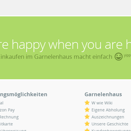
re happy when you are 
Einkaufen im Garnelenhaus macht einfach
yipp
ngsmöglichkeiten
Garnelenhaus
al
W wie Wiki
zon Pay
Eigene Abholung
 Rechnung
Auszeichnungen
itkarte
Unsere Geschichte
küberweisung
Kundenbewertunge