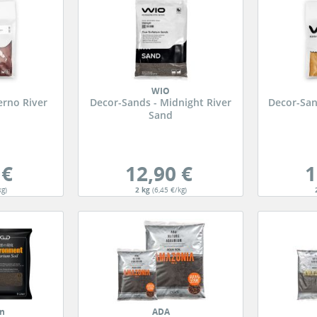
WIO
erno River
Decor-Sands - Midnight River
Decor-San
Sand
 €
12,90 €
1
kg)
2 kg
(6,45 €/kg)
en
ADA