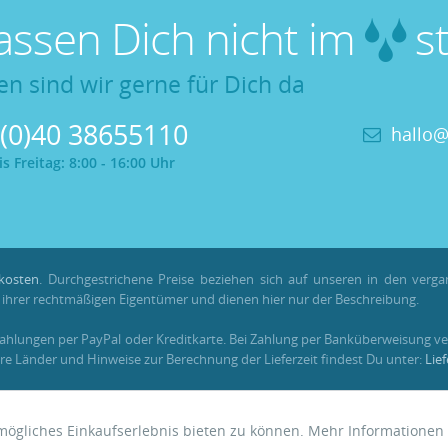
lassen Dich nicht im
st
en sind wir gerne für Dich da
 (0)40 38655110
hallo@
 Freitag: 8:00 - 16:00 Uhr
kosten
. Durchgestrichene Preise beziehen sich auf unseren in den verg
hrer rechtmäßigen Eigentümer und dienen hier nur der Beschreibung.
Zahlungen per PayPal oder Kreditkarte. Bei Zahlung per Banküberweisung ve
re Länder und Hinweise zur Berechnung der Lieferzeit findest Du unter:
Lie
em registrierten Kundenkonto gesammelt und verrechnet werden. Für Beste
tmögliches Einkaufserlebnis bieten zu können. Mehr Informationen