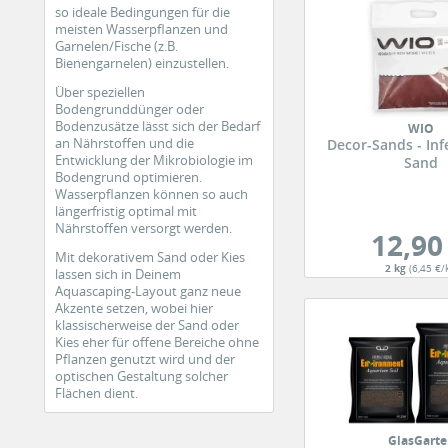
so ideale Bedingungen für die
meisten Wasserpflanzen und
Garnelen/Fische (z.B.
Bienengarnelen) einzustellen.
Über speziellen
Bodengrunddünger oder
Bodenzusätze lässt sich der Bedarf
WIO
an Nährstoffen und die
Decor-Sands - Inf
Entwicklung der Mikrobiologie im
Sand
Bodengrund optimieren.
Wasserpflanzen können so auch
längerfristig optimal mit
Nährstoffen versorgt werden.
12,90
Mit dekorativem Sand oder Kies
2 kg
(6,45 €/
lassen sich in Deinem
Aquascaping-Layout ganz neue
Akzente setzen, wobei hier
klassischerweise der Sand oder
Kies eher für offene Bereiche ohne
Pflanzen genutzt wird und der
optischen Gestaltung solcher
Flächen dient.
GlasGart