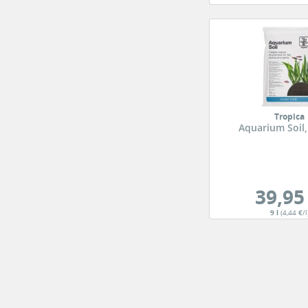
Tropica
Aquarium Soil,
39,95
9 l
(4,44 €/l