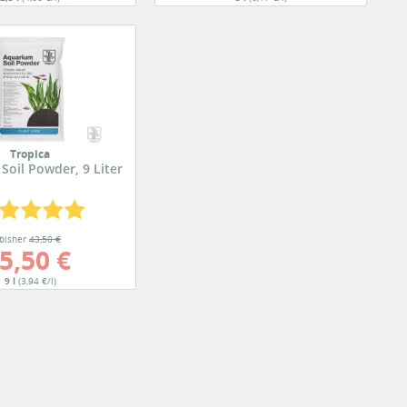
Tropica
Soil Powder, 9 Liter
bisher
43,50 €
5,50 €
9 l
(3,94 €/l)