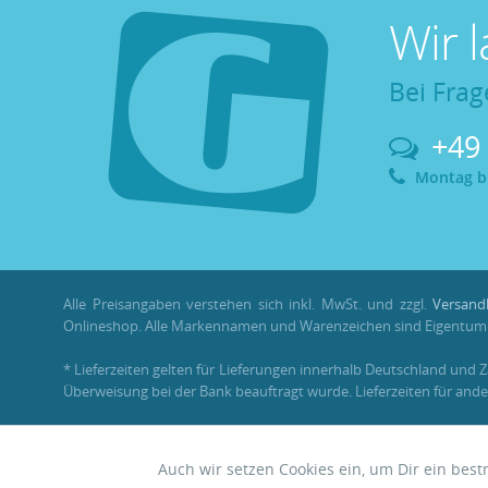
Wir 
Bei Frag
+49
Montag bis
Alle Preisangaben verstehen sich inkl. MwSt. und zzgl.
Versand
Onlineshop. Alle Markennamen und Warenzeichen sind Eigentum i
* Lieferzeiten gelten für Lieferungen innerhalb Deutschland und 
Überweisung bei der Bank beauftragt wurde. Lieferzeiten für ande
** Im Rahmen einer Bestellung können
Bonuspunkte
nur mit ein
Auch wir setzen Cookies ein, um Dir ein bes
Funktionale