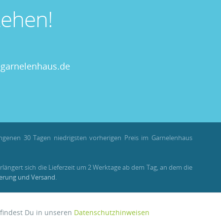
ehen!
garnelenhaus.de
angenen 30 Tagen niedrigsten vorherigen Preis im Garnelenhaus
rlängert sich die Lieferzeit um 2 Werktage ab dem Tag, an dem die
ferung und Versand
.
llungen als Gast stehen Bonuspunkte nicht zur Verfügung.
 findest Du in unseren
Datenschutzhinweisen
Aktiv