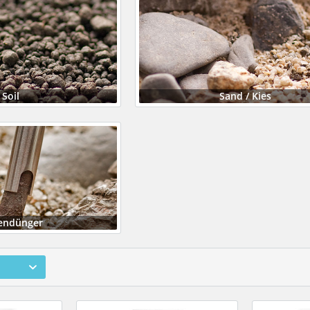
Soil
Sand / Kies
endünger