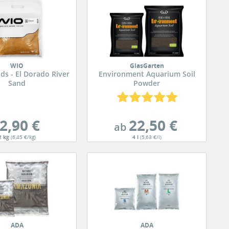
WIO
GlasGarten
ds - El Dorado River
Environment Aquarium Soil
Sand
Powder
2,90 €
22,50 €
ab
2 kg
(6,45 €/kg)
4 l
(5,63 €/l)
ADA
ADA