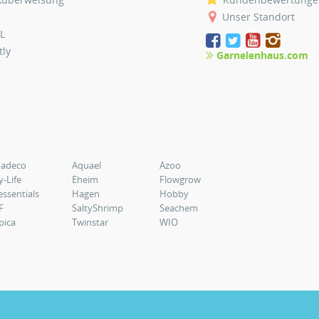
Unser Standort
L
tly
Garnelenhaus.com
uadeco
Aquael
Azoo
y-Life
Eheim
Flowgrow
essentials
Hagen
Hobby
F
SaltyShrimp
Seachem
pica
Twinstar
WIO