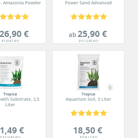
 - Amazonia Powder
Power Sand Advanced
26,90 €
25,90 €
ab
3 l
(8,97 €/l)
2 l
(12,95 €/l)
Tropica
Tropica
owth Substrate, 2,5
Aquarium Soil, 3 Liter
Liter
1,49 €
18,50 €
2,5 l
(4,60 €/l)
3 l
(6,17 €/l)