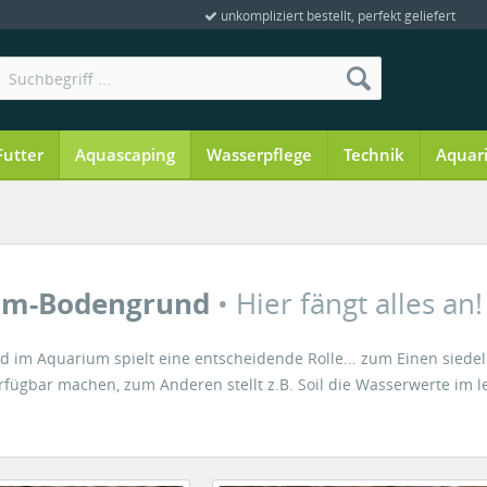
unkompliziert bestellt, perfekt geliefert
Futter
Aquascaping
Wasserpflege
Technik
Aquar
um-Bodengrund
• Hier fängt alles an!
 im Aquarium spielt eine entscheidende Rolle... zum Einen siedeln
rfügbar machen, zum Anderen stellt z.B. Soil die Wasserwerte im le