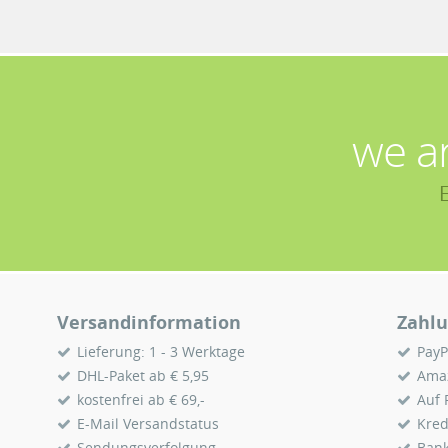
we a
Versandinformation
Zahlu
Lieferung: 1 - 3 Werktage
PayP
DHL-Paket ab € 5,95
Ama
kostenfrei ab € 69,-
Auf
E-Mail Versandstatus
Kred
Sendungsverfolgung
Ban