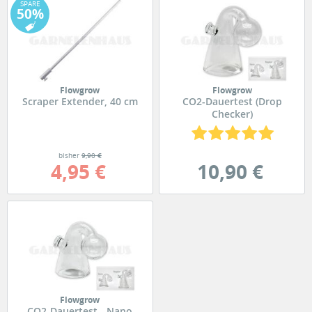
SPARE
50%
Flowgrow
Flowgrow
Scraper Extender, 40 cm
CO2-Dauertest (Drop
Checker)
bisher
9,90 €
4,95 €
10,90 €
Flowgrow
CO2-Dauertest - Nano