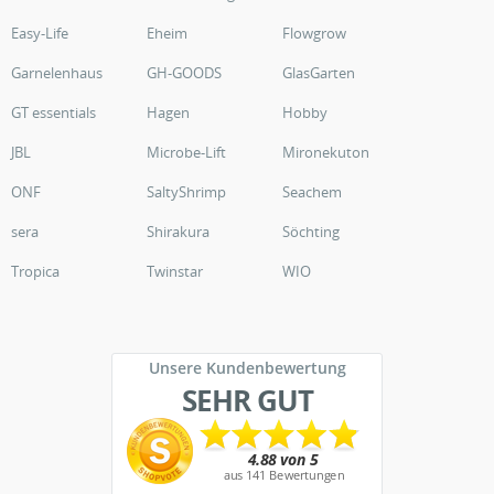
Easy-Life
Eheim
Flowgrow
Garnelenhaus
GH-GOODS
GlasGarten
GT essentials
Hagen
Hobby
JBL
Microbe-Lift
Mironekuton
ONF
SaltyShrimp
Seachem
sera
Shirakura
Söchting
Tropica
Twinstar
WIO
Unsere Kundenbewertung
SEHR GUT