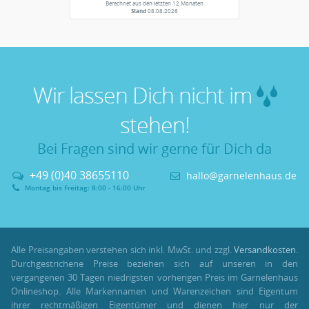
Berechnet aus den letzten 12 Monaten
Stand
08.08.2026
Wir lassen Dich nicht im
stehen!
Bei Fragen sind wir gerne für Dich da
+49 (0)40 38655110
hallo@garnelenhaus.de
Montag bis Freitag: 8:00 - 16:00 Uhr
Alle Preisangaben verstehen sich inkl. MwSt. und zzgl.
Versandkosten
.
Durchgestrichene Preise beziehen sich auf unseren in den
vergangenen 30 Tagen niedrigsten vorherigen Preis im Garnelenhaus
Onlineshop. Alle Markennamen und Warenzeichen sind Eigentum
ihrer rechtmäßigen Eigentümer und dienen hier nur der