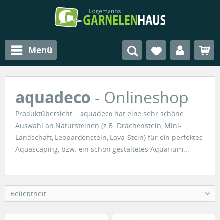
Menü
aquadeco
- Onlineshop
Produktübersicht :: aquadeco hat eine sehr schöne
Auswahl an Natursteinen (z.B. Drachenstein, Mini-
Landschaft, Leopardenstein, Lava-Stein) für ein perfektes
Aquascaping, bzw. ein schön gestaltetes Aquarium...
Beliebtheit