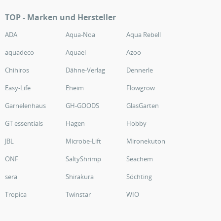
TOP - Marken und Hersteller
ADA
Aqua-Noa
Aqua Rebell
aquadeco
Aquael
Azoo
Chihiros
Dähne-Verlag
Dennerle
Easy-Life
Eheim
Flowgrow
Garnelenhaus
GH-GOODS
GlasGarten
GT essentials
Hagen
Hobby
JBL
Microbe-Lift
Mironekuton
ONF
SaltyShrimp
Seachem
sera
Shirakura
Söchting
Tropica
Twinstar
WIO