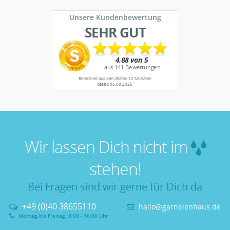
Unsere Kundenbewertung
SEHR GUT
Berechnet aus den letzten 12 Monaten
Stand
06.08.2026
Wir lassen Dich nicht im
stehen!
Bei Fragen sind wir gerne für Dich da
+49 (0)40 38655110
hallo@garnelenhaus.de
Montag bis Freitag: 8:00 - 16:00 Uhr