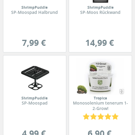
ShrimpPuddle
ShrimpPuddle
SP-Moospad Halbrund
SP-Moos Rückwand
7,99 €
14,99 €
ShrimpPuddle
Tropica
SP-Moospad
Monosolenium tenerum 1-
2-Grow!
4,99 €
6,90 €