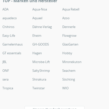
TOP - Marken und Hersteller
ADA
Aqua-Noa
Aqua Rebell
aquadeco
Aquael
Azoo
Chihiros
Dähne-Verlag
Dennerle
Easy-Life
Eheim
Flowgrow
Garnelenhaus
GH-GOODS
GlasGarten
GT essentials
Hagen
Hobby
JBL
Microbe-Lift
Mironekuton
ONF
SaltyShrimp
Seachem
sera
Shirakura
Söchting
Tropica
Twinstar
WIO