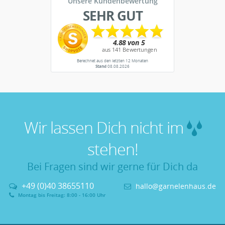
Unsere Kundenbewertung
SEHR GUT
Berechnet aus den letzten 12 Monaten
Stand
08.08.2026
Wir lassen Dich nicht im
stehen!
Bei Fragen sind wir gerne für Dich da
+49 (0)40 38655110
hallo@garnelenhaus.de
Montag bis Freitag: 8:00 - 16:00 Uhr