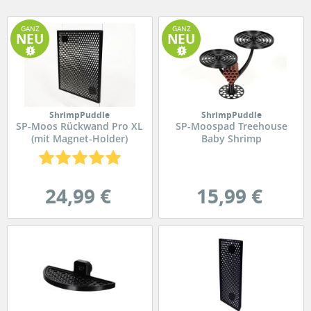
GANZ
GANZ
NEU
NEU
ShrimpPuddle
ShrimpPuddle
SP-Moos Rückwand Pro XL
SP-Moospad Treehouse
(mit Magnet-Holder)
Baby Shrimp
24,99 €
15,99 €