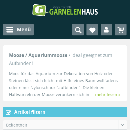
Menü
Moose / Aquariummoose
• Ideal geeignet zum
Aufbinden!
Moos für das Aquarium zur Dekoration von Holz oder
Steinen lässt sich leicht mit Hilfe eines Baumwollfadens
oder einer Nylonschnur "aufbinden". Die kleinen
Haftwurzeln der Moose verankern sich im...
mehr lesen »
Artikel filtern
Beliebtheit