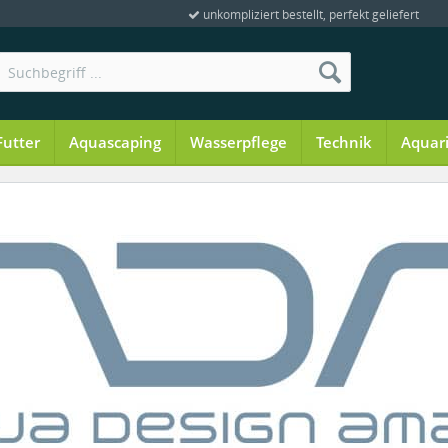
unkompliziert bestellt, perfekt geliefert
Futter
Aquascaping
Wasserpflege
Technik
Aquar