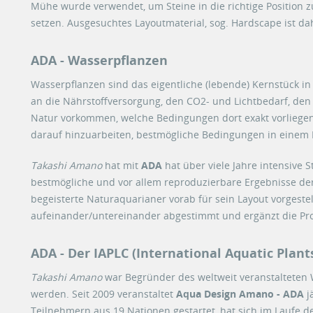
Mühe wurde verwendet, um Steine in die richtige Position z
setzen. Ausgesuchtes Layoutmaterial, sog. Hardscape ist dah
ADA - Wasserpflanzen
Wasserpflanzen sind das eigentliche (lebende) Kernstück i
an die Nährstoffversorgung, den CO2- und Lichtbedarf, de
Natur vorkommen, welche Bedingungen dort exakt vorliegen 
darauf hinzuarbeiten, bestmögliche Bedingungen in eine
Takashi Amano
hat mit
ADA
hat über viele Jahre intensive 
bestmögliche und vor allem reproduzierbare Ergebnisse der
begeisterte Naturaquarianer vorab für sein Layout vorgestel
aufeinander/untereinander abgestimmt und ergänzt die Pr
ADA - Der IAPLC (International Aquatic Plant
Takashi Amano
war Begründer des weltweit veranstaltete
werden. Seit 2009 veranstaltet
Aqua Design Amano - ADA
j
Teilnehmern aus 19 Nationen gestartet, hat sich im Laufe d