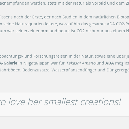
achempfunden werden; stets mit der Natur als Vorbild und dem Zie
ssens nach der Erste, der nach Studien in dem natürlichen Biotop
n seine Naturaquarien leitete, worauf hin das gesamte ADA CO2-Pr
um war seinerzeit enorm und heute ist CO2 nicht nur aus eine
eobachtungs- und Forschungsreisen in der Natur, sowie eine über
-Galerie
in Niigata/Japan war für
Takashi Amano
und
ADA
möglich
 Nährböden, Bodenzusätze, Wasserpflanzendünger und Düngerergä
 love her smallest creations!