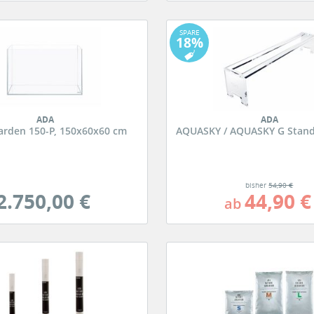
SPARE
18%
ADA
ADA
arden 150-P, 150x60x60 cm
AQUASKY / AQUASKY G Stand 
bisher
54,90 €
2.750,00 €
44,90 €
ab