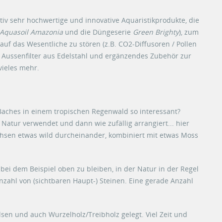
ativ sehr hochwertige und innovative Aquaristikprodukte, die
Aquasoil Amazonia
und die Düngeserie
Green Brighty
), zum
uf das Wesentliche zu stören (z.B. CO2-Diffusoren / Pollen
D), Aussenfilter aus Edelstahl und ergänzendes Zubehör zur
vieles mehr.
aches in einem tropischen Regenwald so interessant?
 Natur verwendet und dann wie zufällig arrangiert... hier
achsen etwas wild durcheinander, kombiniert mit etwas Moss
ei dem Beispiel oben zu bleiben, in der Natur in der Regel
nzahl von (sichtbaren Haupt-) Steinen. Eine gerade Anzahl
lsen und auch Wurzelholz/Treibholz gelegt. Viel Zeit und