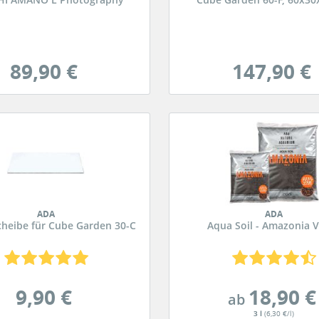
89,90 €
147,90 €
ADA
ADA
heibe für Cube Garden 30-C
Aqua Soil - Amazonia V
9,90 €
18,90 €
ab
3 l
(6,30 €/l)