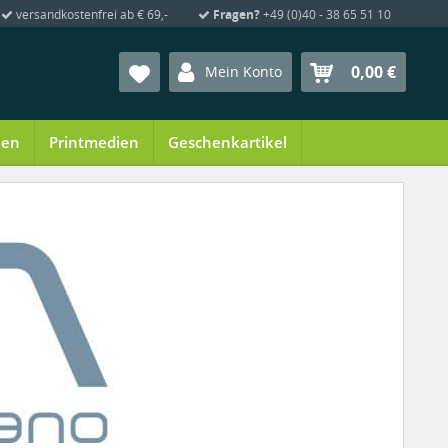
versandkostenfrei ab € 69,-
Fragen?
+49 (0)40 - 38 65 51 10
0,00 €
Mein Konto
ien
Printmedien
Geschenkartikel