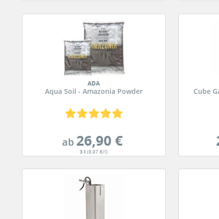
ADA
Aqua Soil - Amazonia Powder
Cube G
26,90 €
ab
3 l
(8,97 €/l)