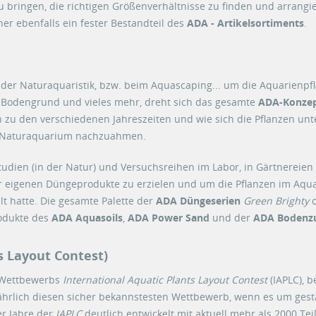
u bringen, die richtigen Größenverhältnisse zu finden und arrangi
er ebenfalls ein fester Bestandteil des
ADA - Artikelsortiments
.
n der Naturaquaristik, bzw. beim Aquascaping... um die Aquarienpf
n Bodengrund und vieles mehr, dreht sich das gesamte
ADA-Konze
zu den verschiedenen Jahreszeiten und wie sich die Pflanzen unt
m Naturaquarium nachzuahmen.
Studien (in der Natur) und Versuchsreihen im Labor, in Gärtnereie
 eigenen Düngeprodukte zu erzielen und um die Pflanzen im Aquar
lt hatte. Die gesamte Palette der
ADA Düngeserien
Green Brighty
o
odukte des
ADA Aquasoils
,
ADA Power Sand
und der
ADA Bodenz
s Layout Contest)
n Wettbewerbs
International Aquatic Plants Layout Contest
(IAPLC), 
ährlich diesen sicher bekannstesten Wettbewerb, wenn es um gesta
er Jahre der
IAPLC
deutlich entwickelt mit aktuell mehr als 2000 T