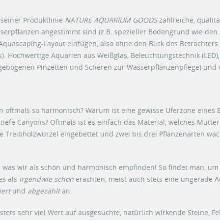
seiner Produktlinie
NATURE AQUARIUM GOODS
zahlreiche, qualit
serpflanzen angestimmt sind (z.B. spezieller Bodengrund wie den
Aquascaping-Layout einfügen, also ohne den Blick des Betrachters a
 Glas). Hochwertige Aquarien aus Weißglas, Beleuchtungstechnik (LE
 gebogenen Pinzetten und Scheren zur Wasserpflanzenpflege) und 
 oftmals so harmonisch? Warum ist eine gewisse Uferzone eines B
tiefe Canyons? Oftmals ist es einfach das Material, welches Mutter
ne Treibholzwurzel eingebettet und zwei bis drei Pflanzenarten w
 was wir als schön und harmonisch empfinden! So findet man, um b
es als
irgendwie schön
erachten, meist auch stets eine ungerade A
iert
und
abgezählt
an.
tets sehr viel Wert auf ausgesuchte, natürlich wirkende Steine, Fe