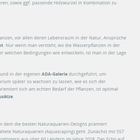
eren, sowie ggf. passende Holzwurzel in Kombination zu
lanzen, vor allen deren Lebensraum in der Natur, Ansprüche
pt
. Nur wenn man versteht, wo die Wasserpflanzen in der
er welchen Bedingungen wie entwickeln, ist man in der Lage
n und in der eigenen
ADA-Galerie
durchgeführt, um
ium später so wachsen zu lassen, wie es sich der
rientiert sich am echten Bedarf der Pflanzen, ist optimal
usätze
.
bei dem die besten Naturaquarien-Designs prämiert
ltete Naturaquarien (Aquascaping) geht. Zunächst mit 557
eilnehmern aus über 60 Ländern im Jahre 2018. Das Echo auf