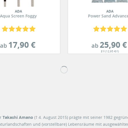
ADA
ADA
Aqua Screen Foggy
Power Sand Advanc
17,90 €
25,90 €
ab
ab
2 l
(12,95 €/l)
er
Takashi Amano
(† 4. August 2015) prägte mit seiner 1982 gegrü
aturlandschaften und (vorstellbare) Lebensräume mit ausgewählt