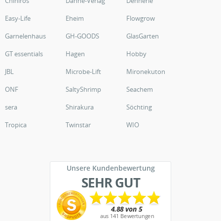
Chihiros
Dähne-Verlag
Dennerle
Easy-Life
Eheim
Flowgrow
Garnelenhaus
GH-GOODS
GlasGarten
GT essentials
Hagen
Hobby
JBL
Microbe-Lift
Mironekuton
ONF
SaltyShrimp
Seachem
sera
Shirakura
Söchting
Tropica
Twinstar
WIO
Unsere Kundenbewertung
SEHR GUT