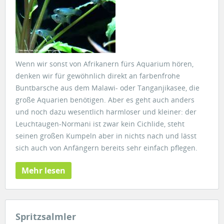
Wenn wir sonst von Afrikanern fürs Aquarium hören,
denken wir für gewöhnlich direkt an farbenfrohe
Buntbarsche aus dem Malawi- oder Tanganjikasee, die
große Aquarien benötigen. Aber es geht auch anders
und noch dazu wesentlich harmloser und kleiner: der
Leuchtaugen-Normani ist zwar kein Cichlide, steht
seinen großen Kumpeln aber in nichts nach und lässt
sich auch von Anfängern bereits sehr einfach pflegen.
Mehr lesen
Spritzsalmler