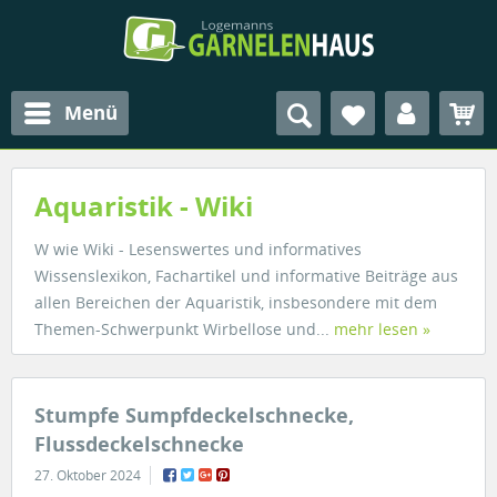
Menü
Aquaristik - Wiki
W wie Wiki - Lesenswertes und informatives
Wissenslexikon, Fachartikel und informative Beiträge aus
allen Bereichen der Aquaristik, insbesondere mit dem
Themen-Schwerpunkt Wirbellose und...
mehr lesen »
Stumpfe Sumpfdeckelschnecke,
Flussdeckelschnecke
27. Oktober 2024