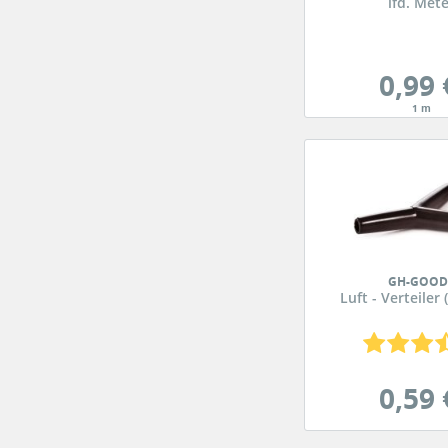
lfd. Met
0,99 
1 m
GH-GOOD
Luft - Verteiler 
0,59 