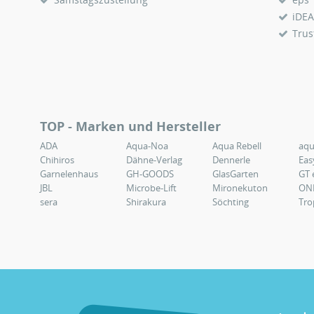
iDEA
Trus
TOP - Marken und Hersteller
ADA
Aqua-Noa
Aqua Rebell
aq
Chihiros
Dähne-Verlag
Dennerle
Eas
Garnelenhaus
GH-GOODS
GlasGarten
GT 
JBL
Microbe-Lift
Mironekuton
ON
sera
Shirakura
Söchting
Tro