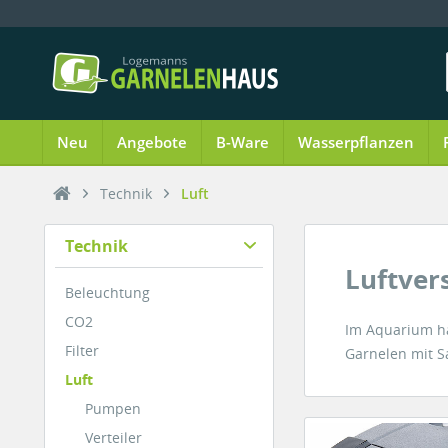
Neu
Angebote
B-Ware
Wasserpflanzen
Technik
Luft
Technik
Luftve
Beleuchtung
CO2
Im Aquarium ha
Filter
Garnelen mit S
Luft
Pumpen
Verteiler