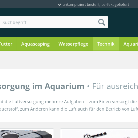
unkompliziert bestellt, perfekt geliefert
Futter
Aquascaping
Wasserpflege
Technik
Aquar
rsorgung im Aquarium
• Für ausrei
t die Luftversorgung mehrere Aufgaben... zum Einen versorgt die e
auerstoff, zum Anderen kann die Luft auch für den Betrieb von Luf