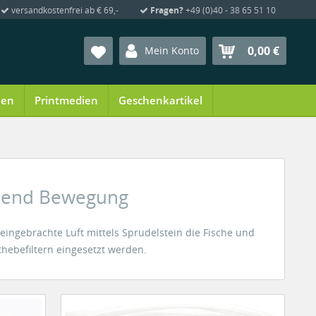
versandkostenfrei ab € 69,-
Fragen?
+49 (0)40 - 38 65 51 10
0,00 €
Mein Konto
ien
Printmedien
Geschenkartikel
chend Bewegung
ingebrachte Luft mittels Sprudelstein die Fische und
thebefiltern eingesetzt werden.