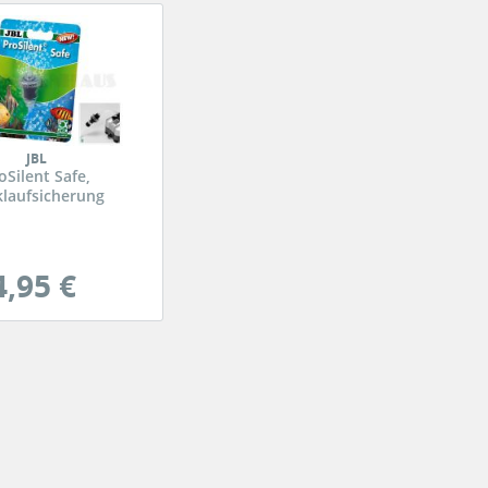
JBL
oSilent Safe,
laufsicherung
4,95 €