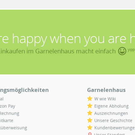
re happy when you are 
Einkaufen im Garnelenhaus macht einfach
yipp
ngsmöglichkeiten
Garnelenhaus
al
W wie Wiki
zon Pay
Eigene Abholung
 Rechnung
Auszeichnungen
itkarte
Unsere Geschichte
küberweisung
Kundenbewertunge
Unser Standort