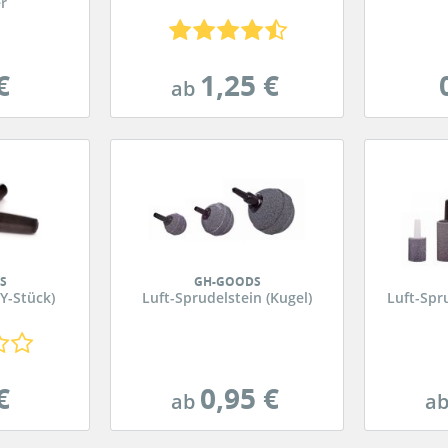
er
€
1,25 €
ab
S
GH-GOODS
(Y-Stück)
Luft-Sprudelstein (Kugel)
Luft-Spru
€
0,95 €
ab
a