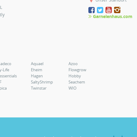
L
tly
Garnelenhaus.com
uadeco
Aquael
Azoo
y-Life
Eheim
Flowgrow
essentials
Hagen
Hobby
F
SaltyShrimp
Seachem
pica
Twinstar
WIO