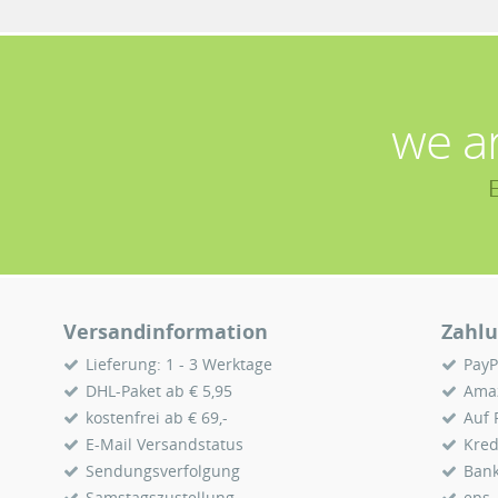
we a
Versandinformation
Zahlu
Lieferung: 1 - 3 Werktage
PayP
DHL-Paket ab € 5,95
Ama
kostenfrei ab € 69,-
Auf
E-Mail Versandstatus
Kred
Sendungsverfolgung
Ban
Samstagszustellung
eps