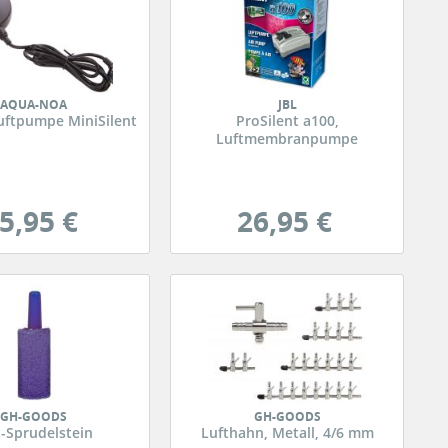
AQUA-NOA
JBL
uftpumpe MiniSilent
ProSilent a100,
Luftmembranpumpe
5,95 €
26,95 €
GH-GOODS
GH-GOODS
t-Sprudelstein
Lufthahn, Metall, 4/6 mm