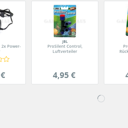
JBL
. 2x Power-
ProSilent Control,
Pr
r
Luftverteiler
Rück
 €
4,95 €