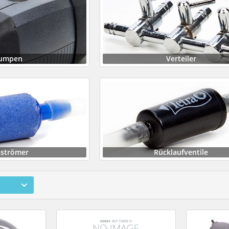
umpen
Verteiler
strömer
Rücklaufventile