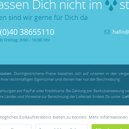
lassen Dich nicht im
st
en sind wir gerne für Dich da
 (0)40 38655110
hallo@
 Freitag: 8:00 - 16:00 Uhr
kosten
. Durchgestrichene Preise beziehen sich auf unseren in den verg
hrer rechtmäßigen Eigentümer und dienen hier nur der Beschreibung.
Zahlungen per PayPal oder Kreditkarte. Bei Zahlung per Banküberweisung ve
re Länder und Hinweise zur Berechnung der Lieferzeit findest Du unter:
Lie
em registrierten Kundenkonto gesammelt und verrechnet werden. Für Beste
tmögliches Einkaufserlebnis bieten zu können. Mehr Informationen