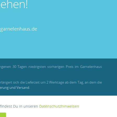
ehen!
garnelenhaus.de
angenen 30 Tagen niedrigsten vorherigen Preis im Garnelenhaus
rlängert sich die Lieferzeit um 2 Werktage ab dem Tag, an dem die
ferung und Versand
.
llungen als Gast stehen Bonuspunkte nicht zur Verfügung.
 findest Du in unseren
Datenschutzhinweisen
Aktiv