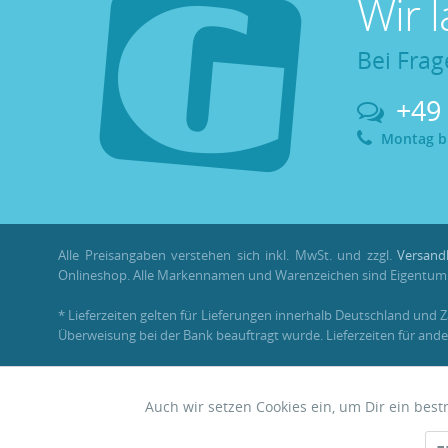
Wir 
Bei Frag
+49
Montag bis
Alle Preisangaben verstehen sich inkl. MwSt. und zzgl.
Versand
Onlineshop. Alle Markennamen und Warenzeichen sind Eigentum i
* Lieferzeiten gelten für Lieferungen innerhalb Deutschland und 
Überweisung bei der Bank beauftragt wurde. Lieferzeiten für ande
** Im Rahmen einer Bestellung können
Bonuspunkte
nur mit ein
Auch wir setzen Cookies ein, um Dir ein bes
Funktionale
© 2026 •
Garnelenhaus