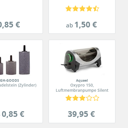
0,85 €
1,50 €
ab
GH-GOODS
Aquael
delstein (Zylinder)
Oxypro 150,
Luftmembranpumpe Silent
0,85 €
39,95 €
b