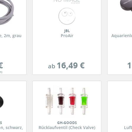
JBL
e, 2m, grau
ProAir
Aquarienl
€
16,49 €
1
ab
m)
S
GH-GOODS
on, schwarz,
Rücklaufventil (Check Valve)
Luf