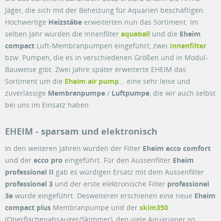
Jäger, die sich mit der Beheizung für Aquarien beschäftigen.
Hochwertige
Heizstäbe
erweiterten nun das Sortiment. Im
selben Jahr wurden die Innenfilter
aquaball
und die
Eheim
compact
Luft-Membranpumpen eingeführt, zwei
Innenfilter
bzw. Pumpen, die es in verschiedenen Größen und in Modul-
Bauweise gibt. Zwei Jahre später erweiterte EHEIM das
Sortiment um die
Eheim air pump
... eine sehr leise und
zuverlässige
Membranpumpe
/
Luftpumpe
, die wir auch selbst
bei uns im Einsatz haben.
EHEIM - sparsam und elektronisch
In den weiteren Jahren wurden der Filter
Eheim ecco comfort
und der
ecco pro
eingeführt. Für den Aussenfilter
Eheim
professionel II
gab es würdigen Ersatz mit dem Aussenfilter
professionel 3
und der erste elektronische Filter
professionel
3e
wurde eingeführt. Desweiteren erschienen eine neue
Eheim
compact plus
Membranpumpe und der
skim350
(Oberflächenabsauger/Skimmer), den viele Aquarianer so