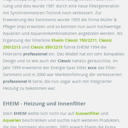
ruhig und dies wurde 1981 durch eine neue Filtergeneration
mit Synchronmotoren-Technik noch verbessert. Zur
Erweiterung des Sortiments wurde 1993 die Firma Müller &
Pfleger (mp) erworben und so konnten nun auch hochwertige
Aquarien und Aquarienkombinationen angeboten werden. Als
Ergänzung der Filterlinie
Eheim Classic 150/2211
,
Classic
250/2213
und
Classic 350/2215
führte EHEIM 1994 die
Filterserie
professionel
ein. Das Modell hat ein sehr kompaktes
Design und ist wie auch der
Classic
nahezu geräuschlos. Im
Jahr 1999 erweiterte der Energie-Spar-Filter
ecco
das Filter-
Sortiment und in 2000 war Markteinführung der verbesserten
professionel II
-Serie, die nun sogar auch mit integrierter
Heizung zu bekommen war.
EHEIM - Heizung und Innenfilter
Doch
EHEIM
wollte sich nicht nur auf
Aussenfilter
und
Aquarien
beschränken und suchte nach weiteren Produkten,
die das Sortiment abrunden. 2002 erwarb Eheim die Firma