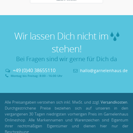
Wir lassen Dich nicht im
stehen!
Bei Fragen sind wir gerne für Dich da
+49 (0)40 38655110
hallo@garnelenhaus.de
Montag bis Freitag: 8:00 - 16:00 Uhr
Alle Preisangaben verstehen sich inkl. MwSt. und zzgl.
Versandkosten
.
Durchgestrichene Preise beziehen sich auf unseren in den
vergangenen 30 Tagen niedrigsten vorherigen Preis im Garnelenhaus
Onlineshop. Alle Markennamen und Warenzeichen sind Eigentum
ihrer rechtmäßigen Eigentümer und dienen hier nur der
Beschreibung.