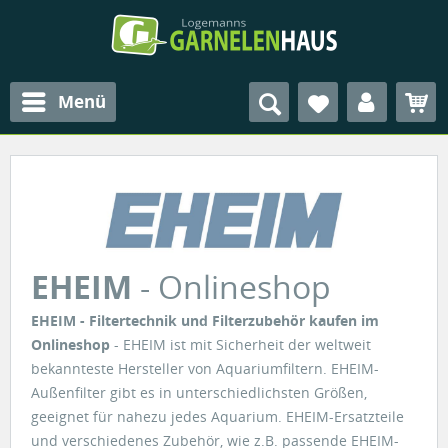
Menü
EHEIM
- Onlineshop
EHEIM - Filtertechnik und Filterzubehör kaufen im
Onlineshop
- EHEIM ist mit Sicherheit der weltweit
bekannteste Hersteller von Aquariumfiltern. EHEIM-
Außenfilter gibt es in unterschiedlichsten Größen,
geeignet für nahezu jedes Aquarium. EHEIM-Ersatzteile
und verschiedenes Zubehör, wie z.B. passende EHEIM-