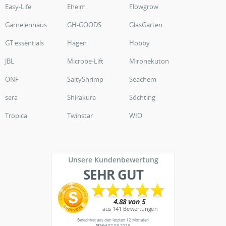
Easy-Life
Eheim
Flowgrow
Garnelenhaus
GH-GOODS
GlasGarten
GT essentials
Hagen
Hobby
JBL
Microbe-Lift
Mironekuton
ONF
SaltyShrimp
Seachem
sera
Shirakura
Söchting
Tropica
Twinstar
WIO
Unsere Kundenbewertung
SEHR GUT
Berechnet aus den letzten 12 Monaten
Stand
07.08.2026