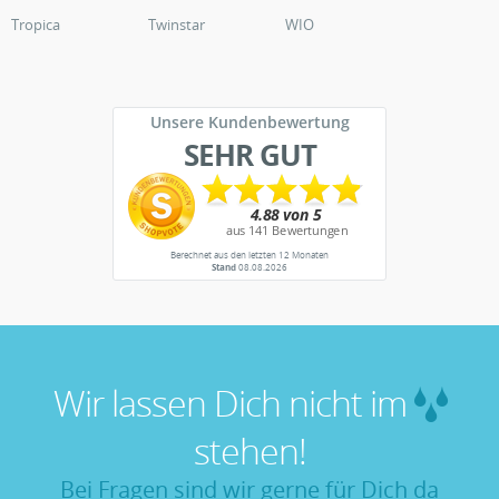
Tropica
Twinstar
WIO
Unsere Kundenbewertung
SEHR GUT
Berechnet aus den letzten 12 Monaten
Stand
08.08.2026
Wir lassen Dich nicht im
stehen!
Bei Fragen sind wir gerne für Dich da