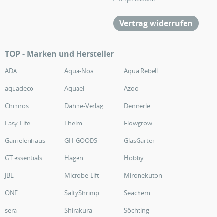
Vertrag widerrufen
TOP - Marken und Hersteller
ADA
Aqua-Noa
Aqua Rebell
aquadeco
Aquael
Azoo
Chihiros
Dähne-Verlag
Dennerle
Easy-Life
Eheim
Flowgrow
Garnelenhaus
GH-GOODS
GlasGarten
GT essentials
Hagen
Hobby
JBL
Microbe-Lift
Mironekuton
ONF
SaltyShrimp
Seachem
sera
Shirakura
Söchting