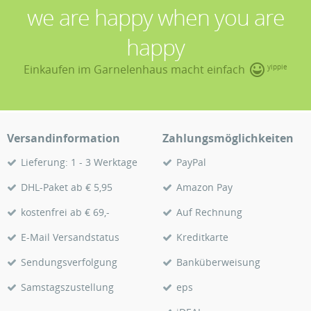
we are happy when you are
happy
Einkaufen im Garnelenhaus macht einfach
yippie
Versandinformation
Zahlungsmöglichkeiten
Lieferung: 1 - 3 Werktage
PayPal
DHL-Paket ab € 5,95
Amazon Pay
kostenfrei ab € 69,-
Auf Rechnung
E-Mail Versandstatus
Kreditkarte
Sendungsverfolgung
Banküberweisung
Samstagszustellung
eps