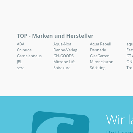
TOP - Marken und Hersteller
ADA
Aqua-Noa
Aqua Rebell
aq
Chihiros
Dähne-Verlag
Dennerle
Eas
Garnelenhaus
GH-GOODS
GlasGarten
GT 
JBL
Microbe-Lift
Mironekuton
ON
sera
Shirakura
Söchting
Tro
Wir 