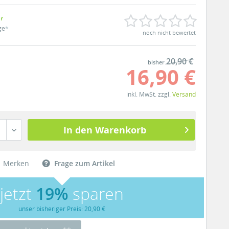
ar
ge
*
noch nicht bewertet
20,90 €
bisher
16,90 €
inkl. MwSt. zzgl.
Versand
In den Warenkorb
Merken
Frage zum Artikel
jetzt
19%
sparen
unser bisheriger Preis: 20,90 €