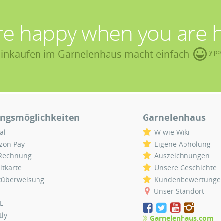
re happy when you are 
Einkaufen im Garnelenhaus macht einfach
yipp
ngsmöglichkeiten
Garnelenhaus
al
W wie Wiki
zon Pay
Eigene Abholung
 Rechnung
Auszeichnungen
itkarte
Unsere Geschichte
küberweisung
Kundenbewertunge
Unser Standort
L
tly
Garnelenhaus.com