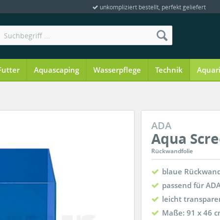
unkompliziert bestellt, perfekt geliefert
Futter
Aquascaping
Wasserpflege
Technik
Aquar
ADA
Aqua Scre
Rückwandfolie
blaue Rückwand
passend für AD
leicht transpar
Maße: 91 x 46 