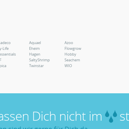
uadeco
Aquael
Azoo
y-Life
Eheim
Flowgrow
essentials
Hagen
Hobby
F
SaltyShrimp
Seachem
pica
Twinstar
WIO
lassen Dich nicht im
st