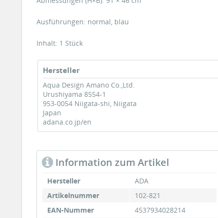
Abmessungen (H×B): 91 × 46 cm
Ausführungen: normal, blau
Inhalt: 1 Stück
Hersteller
Aqua Design Amano Co.,Ltd.
Urushiyama 8554-1
953-0054 Niigata-shi, Niigata
Japan
adana.co.jp/en
Information zum Artikel
Hersteller
ADA
Artikelnummer
102-821
EAN-Nummer
4537934028214