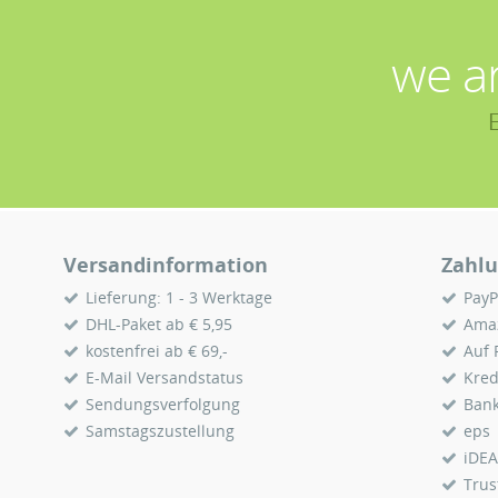
we a
Versandinformation
Zahlu
Lieferung: 1 - 3 Werktage
PayP
DHL-Paket ab € 5,95
Ama
kostenfrei ab € 69,-
Auf
E-Mail Versandstatus
Kred
Sendungsverfolgung
Ban
Samstagszustellung
eps
iDEA
Trus