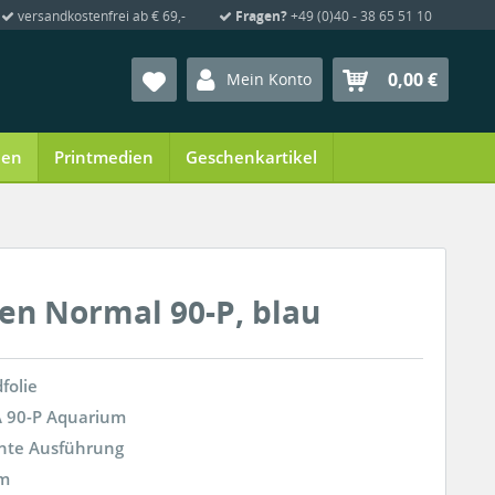
versandkostenfrei ab € 69,-
Fragen?
+49 (0)40 - 38 65 51 10
0,00 €
Mein Konto
ien
Printmedien
Geschenkartikel
en Normal 90-P, blau
folie
A 90-P Aquarium
ente Ausführung
cm