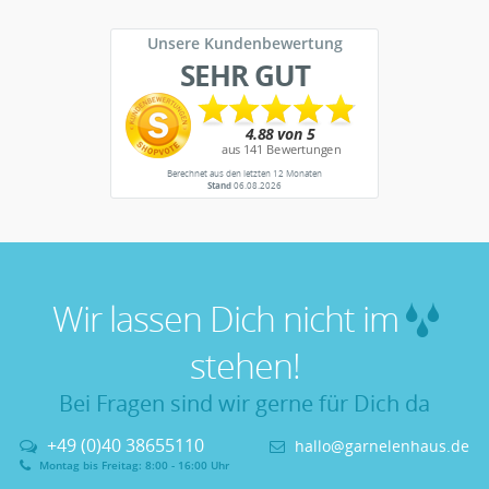
Unsere Kundenbewertung
SEHR GUT
Berechnet aus den letzten 12 Monaten
Stand
06.08.2026
Wir lassen Dich nicht im
stehen!
Bei Fragen sind wir gerne für Dich da
+49 (0)40 38655110
hallo@garnelenhaus.de
Montag bis Freitag: 8:00 - 16:00 Uhr