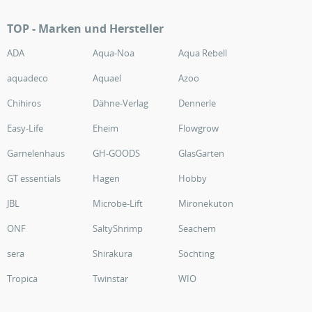
TOP - Marken und Hersteller
ADA
Aqua-Noa
Aqua Rebell
aquadeco
Aquael
Azoo
Chihiros
Dähne-Verlag
Dennerle
Easy-Life
Eheim
Flowgrow
Garnelenhaus
GH-GOODS
GlasGarten
GT essentials
Hagen
Hobby
JBL
Microbe-Lift
Mironekuton
ONF
SaltyShrimp
Seachem
sera
Shirakura
Söchting
Tropica
Twinstar
WIO