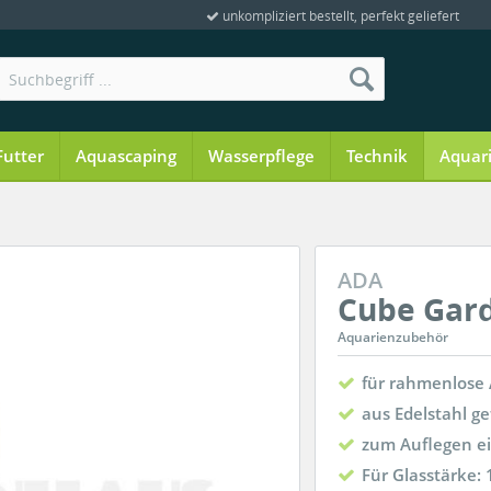
unkompliziert bestellt, perfekt geliefert
Futter
Aquascaping
Wasserpflege
Technik
Aquar
ADA
Cube Gar
Aquarienzubehör
für rahmenlose
aus Edelstahl ge
zum Auflegen e
Für Glasstärke: