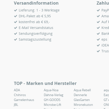
Versandinformation
Zahlu
Lieferung: 1 - 3 Werktage
PayP
DHL-Paket ab € 5,95
Ama
kostenfrei ab € 69,-
Auf
E-Mail Versandstatus
Kred
Sendungsverfolgung
Ban
Samstagszustellung
eps
iDEA
Trus
TOP - Marken und Hersteller
ADA
Aqua-Noa
Aqua Rebell
aq
Chihiros
Dähne-Verlag
Dennerle
Eas
Garnelenhaus
GH-GOODS
GlasGarten
GT 
JBL
Microbe-Lift
Mironekuton
ON