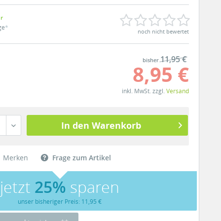
ar
ge
*
noch nicht bewertet
11,95 €
bisher
8,95 €
inkl. MwSt. zzgl.
Versand
In den Warenkorb
Merken
Frage zum Artikel
jetzt
25%
sparen
unser bisheriger Preis: 11,95 €