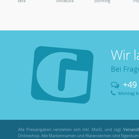
sera
Shirakura
Söchting
Tro
Wir 
Bei Frag
+49
Montag bis
Alle Preisangaben verstehen sich inkl. MwSt. und zzgl.
Versand
Onlineshop. Alle Markennamen und Warenzeichen sind Eigentum i