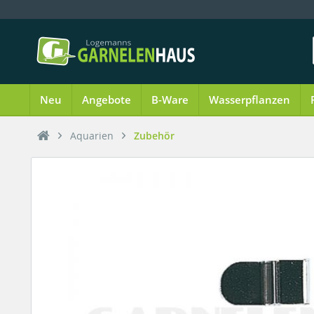
Neu
Angebote
B-Ware
Wasserpflanzen
Aquarien
Zubehör