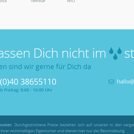
pica
Twinstar
WIO
lassen Dich nicht im
st
en sind wir gerne für Dich da
 (0)40 38655110
hallo@
 Freitag: 8:00 - 16:00 Uhr
kosten
. Durchgestrichene Preise beziehen sich auf unseren in den verg
hrer rechtmäßigen Eigentümer und dienen hier nur der Beschreibung.