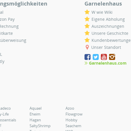
ngsmöglichkeiten
Garnelenhaus
al
W wie Wiki
zon Pay
Eigene Abholung
 Rechnung
Auszeichnungen
itkarte
Unsere Geschichte
küberweisung
Kundenbewertunge
Unser Standort
L
tly
Garnelenhaus.com
uadeco
Aquael
Azoo
y-Life
Eheim
Flowgrow
essentials
Hagen
Hobby
F
SaltyShrimp
Seachem