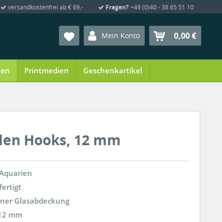
versandkostenfrei ab € 69,-
Fragen?
+49 (0)40 - 38 65 51 10
0,00 €
Mein Konto
ien
Printmedien
Geschenkartikel
den Hooks, 12 mm
 Aquarien
fertigt
iner Glasabdeckung
 12 mm