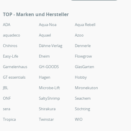
TOP - Marken und Hersteller
ADA
Aqua-Noa
Aqua Rebell
aquadeco
Aquael
Azoo
Chihiros
Dähne-Verlag
Dennerle
Easy-Life
Eheim
Flowgrow
Garnelenhaus
GH-GOODS
GlasGarten
GT essentials
Hagen
Hobby
JBL
Microbe-Lift
Mironekuton
ONF
SaltyShrimp
Seachem
sera
Shirakura
Söchting
Tropica
Twinstar
WIO