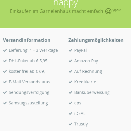
happy
Einkaufen im Garnelenhaus macht einfach
yippie
Versandinformation
Zahlungsmöglichkeiten
Lieferung: 1 - 3 Werktage
PayPal
DHL-Paket ab € 5,95
Amazon Pay
kostenfrei ab € 69,-
Auf Rechnung
E-Mail Versandstatus
Kreditkarte
Sendungsverfolgung
Banküberweisung
Samstagszustellung
eps
iDEAL
Trustly