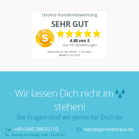
Unsere Kundenbewertung
SEHR GUT
Berechnet aus den letzten 12 Monaten
Stand
07.08.2026
Wir lassen Dich nicht im
stehen!
Bei Fragen sind wir gerne für Dich da
+49 (0)40 38655110
hallo@garnelenhaus.de
Montag bis Freitag: 8:00 - 16:00 Uhr