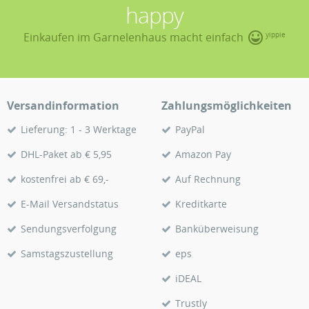
happy
Einkaufen im Garnelenhaus macht einfach
yippie
Versandinformation
Zahlungsmöglichkeiten
Lieferung: 1 - 3 Werktage
PayPal
DHL-Paket ab € 5,95
Amazon Pay
kostenfrei ab € 69,-
Auf Rechnung
E-Mail Versandstatus
Kreditkarte
Sendungsverfolgung
Banküberweisung
Samstagszustellung
eps
iDEAL
Trustly