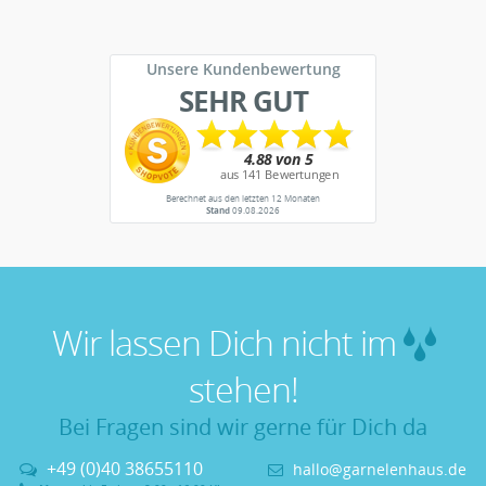
Unsere Kundenbewertung
SEHR GUT
Berechnet aus den letzten 12 Monaten
Stand
09.08.2026
Wir lassen Dich nicht im
stehen!
Bei Fragen sind wir gerne für Dich da
+49 (0)40 38655110
hallo@garnelenhaus.de