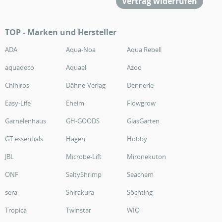
Vertrag widerrufen
TOP - Marken und Hersteller
ADA
Aqua-Noa
Aqua Rebell
aquadeco
Aquael
Azoo
Chihiros
Dähne-Verlag
Dennerle
Easy-Life
Eheim
Flowgrow
Garnelenhaus
GH-GOODS
GlasGarten
GT essentials
Hagen
Hobby
JBL
Microbe-Lift
Mironekuton
ONF
SaltyShrimp
Seachem
sera
Shirakura
Söchting
Tropica
Twinstar
WIO