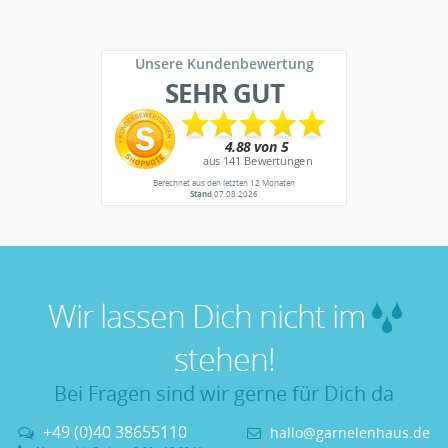
Unsere Kundenbewertung
SEHR GUT
Berechnet aus den letzten 12 Monaten
Stand
07.08.2026
Wir lassen Dich nicht im
stehen!
Bei Fragen sind wir gerne für Dich da
+49 (0)40 38655110
hallo@garnelenhaus.de