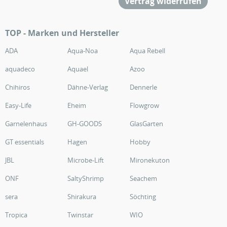
Vertrag widerrufen
TOP - Marken und Hersteller
ADA
Aqua-Noa
Aqua Rebell
aquadeco
Aquael
Azoo
Chihiros
Dähne-Verlag
Dennerle
Easy-Life
Eheim
Flowgrow
Garnelenhaus
GH-GOODS
GlasGarten
GT essentials
Hagen
Hobby
JBL
Microbe-Lift
Mironekuton
ONF
SaltyShrimp
Seachem
sera
Shirakura
Söchting
Tropica
Twinstar
WIO