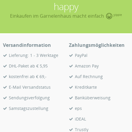
happy
Einkaufen im Garnelenhaus macht einfach
yippie
Versandinformation
Zahlungsmöglichkeiten
Lieferung: 1 - 3 Werktage
PayPal
DHL-Paket ab € 5,95
Amazon Pay
kostenfrei ab € 69,-
Auf Rechnung
E-Mail Versandstatus
Kreditkarte
Sendungsverfolgung
Banküberweisung
Samstagszustellung
eps
iDEAL
Trustly