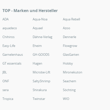
TOP - Marken und Hersteller
ADA
Aqua-Noa
Aqua Rebell
aquadeco
Aquael
Azoo
Chihiros
Dähne-Verlag
Dennerle
Easy-Life
Eheim
Flowgrow
Garnelenhaus
GH-GOODS
GlasGarten
GT essentials
Hagen
Hobby
JBL
Microbe-Lift
Mironekuton
ONF
SaltyShrimp
Seachem
sera
Shirakura
Söchting
Tropica
Twinstar
WIO