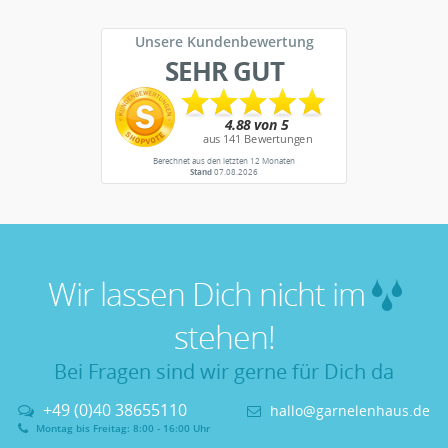
Unsere Kundenbewertung
SEHR GUT
Berechnet aus den letzten 12 Monaten
Stand
07.08.2026
Wir lassen Dich nicht im
stehen!
Bei Fragen sind wir gerne für Dich da
+49 (0)40 38655110
hallo@garnelenhaus.de
Montag bis Freitag: 8:00 - 16:00 Uhr