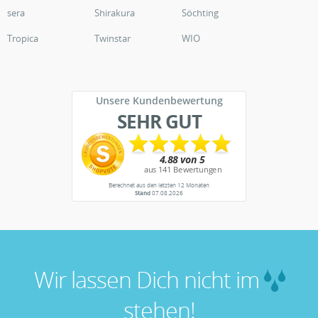
sera
Shirakura
Söchting
Tropica
Twinstar
WIO
Unsere Kundenbewertung
SEHR GUT
Berechnet aus den letzten 12 Monaten
Stand
07.08.2026
Wir lassen Dich nicht im
stehen!