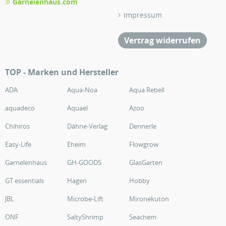
Garnelenhaus.com
Impressum
Vertrag widerrufen
TOP - Marken und Hersteller
ADA
Aqua-Noa
Aqua Rebell
aquadeco
Aquael
Azoo
Chihiros
Dähne-Verlag
Dennerle
Easy-Life
Eheim
Flowgrow
Garnelenhaus
GH-GOODS
GlasGarten
GT essentials
Hagen
Hobby
JBL
Microbe-Lift
Mironekuton
ONF
SaltyShrimp
Seachem