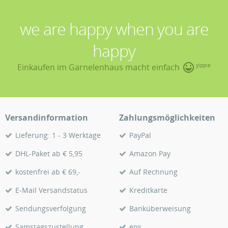
we are happy when you are
happy
Einkaufen im Garnelenhaus macht einfach
yippie
Versandinformation
Zahlungsmöglichkeiten
Lieferung: 1 - 3 Werktage
PayPal
DHL-Paket ab € 5,95
Amazon Pay
kostenfrei ab € 69,-
Auf Rechnung
E-Mail Versandstatus
Kreditkarte
Sendungsverfolgung
Banküberweisung
Samstagszustellung
eps