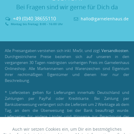
Bei Fragen sind wir gerne für Dich da
+49 (0)40 38655110
hallo@garnelenhaus.de
Montag bis Freitag: 8:00 - 16:00 Uhr
Alle Preisangaben verstehen sich inkl. MwSt. und zzgl.
Versandkosten
.
Durchgestrichene Preise beziehen sich auf unseren in den
vergangenen 30 Tagen niedrigsten vorherigen Preis im Garnelenhaus
Onlineshop. Alle Markennamen und Warenzeichen sind Eigentum
ihrer rechtmäßigen Eigentümer und dienen hier nur der
Beschreibung.
* Lieferzeiten gelten für Lieferungen innerhalb Deutschland und
Zahlungen per PayPal oder Kreditkarte. Bei Zahlung per
Banküberweisung verlängert sich die Lieferzeit um 2 Werktage ab dem
Tag, an dem die Überweisung bei der Bank beauftragt wurde.
Lieferzeiten für andere Länder und Hinweise zur Berechnung der
Lieferzeit findest Du unter:
Lieferung und Versand
.
Auch wir setzen Cookies ein, um Dir ein bestmögliches
Aktiv
Funktionale