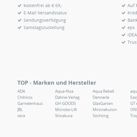
kostenfrei ab € 69,-
Auf
E-Mail Versandstatus
Kred
Sendungsverfolgung
Ban
Samstagszustellung
eps
iDEA
Trus
TOP - Marken und Hersteller
ADA
Aqua-Noa
Aqua Rebell
aq
Chihiros
Dähne-Verlag
Dennerle
Eas
Garnelenhaus
GH-GOODS
GlasGarten
GT 
JBL
Microbe-Lift
Mironekuton
ON
sera
Shirakura
Söchting
Tro