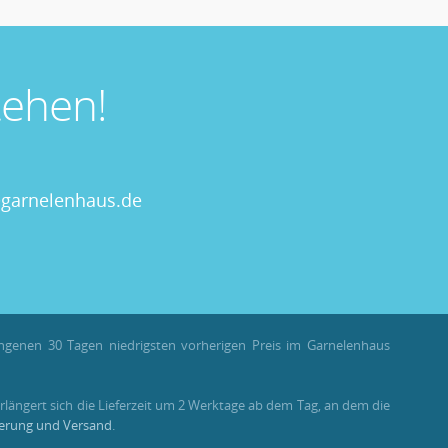
ehen!
garnelenhaus.de
angenen 30 Tagen niedrigsten vorherigen Preis im Garnelenhaus
rlängert sich die Lieferzeit um 2 Werktage ab dem Tag, an dem die
ferung und Versand
.