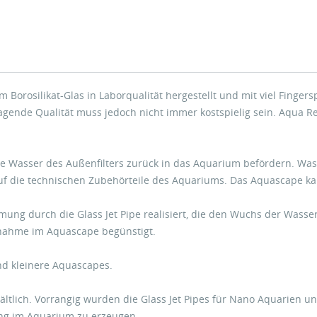
 Borosilikat-Glas in Laborqualität hergestellt und mit viel Finger
ragende Qualität muss jedoch nicht immer kostspielig sein. Aqua Re
igte Wasser des Außenfilters zurück in das Aquarium befördern. Was
uf die technischen Zubehörteile des Aquariums. Das Aquascape kan
ung durch die Glass Jet Pipe realisiert, die den Wuchs der Wasser
fnahme im Aquascape begünstigt.
und kleinere Aquascapes.
hältlich. Vorrangig wurden die Glass Jet Pipes für Nano Aquarien u
ng im Aquarium zu erzeugen.