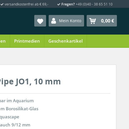
versandkostenfrei ab € 69,-
Fragen?
+49 (0)40 - 38 65 51 10
0,00 €
Mein Konto
ien
Printmedien
Geschenkartikel
 Pipe JO1, 10 mm
bar im Aquarium
m Borosilikat-Glas
 Aquascape
hlauch 9/12 mm