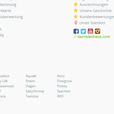
 Rechnung
Auszeichnungen
itkarte
Unsere Geschichte
küberweisung
Kundenbewertunge
Unser Standort
L
tly
Garnelenhaus.com
uadeco
Aquael
Azoo
y-Life
Eheim
Flowgrow
essentials
Hagen
Hobby
F
SaltyShrimp
Seachem
pica
Twinstar
WIO