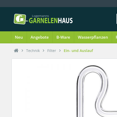
Neu
Angebote
B-Ware
Wasserpflanzen
Technik
Filter
Ein- und Auslauf