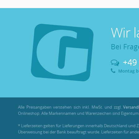
Wir 
Bei Frag
+49
Montag bis
Alle Preisangaben verstehen sich inkl. MwSt. und zzgl.
Versand
Onlineshop. Alle Markennamen und Warenzeichen sind Eigentum i
* Lieferzeiten gelten für Lieferungen innerhalb Deutschland und 
Überweisung bei der Bank beauftragt wurde. Lieferzeiten für ande