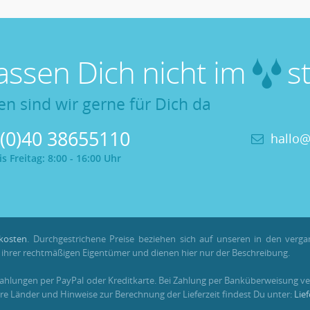
lassen Dich nicht im
st
en sind wir gerne für Dich da
 (0)40 38655110
hallo@
 Freitag: 8:00 - 16:00 Uhr
kosten
. Durchgestrichene Preise beziehen sich auf unseren in den verg
hrer rechtmäßigen Eigentümer und dienen hier nur der Beschreibung.
Zahlungen per PayPal oder Kreditkarte. Bei Zahlung per Banküberweisung ve
re Länder und Hinweise zur Berechnung der Lieferzeit findest Du unter:
Lie