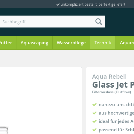
unkompliziert bestellt, perfekt geliefert
Futter
Aquascaping
Wasserpflege
Technik
Aquar
Aqua Rebell
Glass Jet
Filterauslass (Outflow)
nahezu unsicht
aus hochwertige
ideal für jedes
passend für Sc