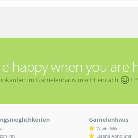
re happy when you are 
Einkaufen im Garnelenhaus macht einfach
yipp
ngsmöglichkeiten
Garnelenhaus
al
W wie Wiki
zon Pay
Eigene Abholung