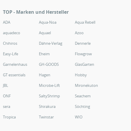
TOP - Marken und Hersteller
ADA
Aqua-Noa
Aqua Rebell
aquadeco
Aquael
Azoo
Chihiros
Dähne-Verlag
Dennerle
Easy-Life
Eheim
Flowgrow
Garnelenhaus
GH-GOODS
GlasGarten
GT essentials
Hagen
Hobby
JBL
Microbe-Lift
Mironekuton
ONF
SaltyShrimp
Seachem
sera
Shirakura
Söchting
Tropica
Twinstar
WIO