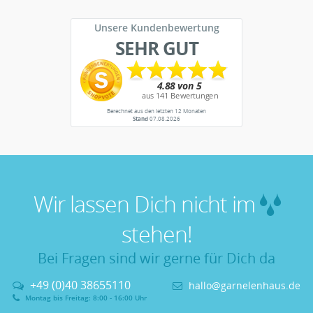
Unsere Kundenbewertung
SEHR GUT
Berechnet aus den letzten 12 Monaten
Stand
07.08.2026
Wir lassen Dich nicht im
stehen!
Bei Fragen sind wir gerne für Dich da
+49 (0)40 38655110
hallo@garnelenhaus.de
Montag bis Freitag: 8:00 - 16:00 Uhr