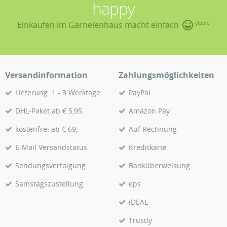
happy
Einkaufen im Garnelenhaus macht einfach
yippie
Versandinformation
Zahlungsmöglichkeiten
Lieferung: 1 - 3 Werktage
PayPal
DHL-Paket ab € 5,95
Amazon Pay
kostenfrei ab € 69,-
Auf Rechnung
E-Mail Versandstatus
Kreditkarte
Sendungsverfolgung
Banküberweisung
Samstagszustellung
eps
iDEAL
Trustly