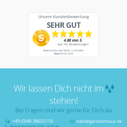
Unsere Kundenbewertung
SEHR GUT
Berechnet aus den letzten 12 Monaten
Stand
09.08.2026
Wir lassen Dich nicht im
stehen!
Bei Fragen sind wir gerne für Dich da
+49 (0)40 38655110
hallo@garnelenhaus.de
Montag bis Freitag: 8:00 - 16:00 Uhr