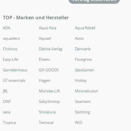
TOP - Marken und Hersteller
ADA
Aqua-Noa
Aqua Rebell
aquadeco
Aquael
Azoo
Chihiros
Dähne-Verlag
Dennerle
Easy-Life
Eheim
Flowgrow
Garnelenhaus
GH-GOODS
GlasGarten
GT essentials
Hagen
Hobby
JBL
Microbe-Lift
Mironekuton
ONF
SaltyShrimp
Seachem
sera
Shirakura
Söchting
Tropica
Twinstar
WIO