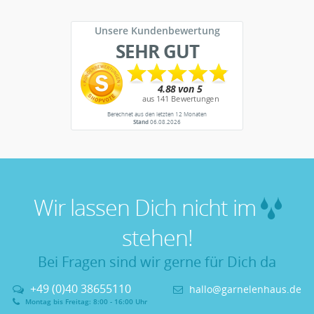
Unsere Kundenbewertung
SEHR GUT
Berechnet aus den letzten 12 Monaten
Stand
06.08.2026
Wir lassen Dich nicht im
stehen!
Bei Fragen sind wir gerne für Dich da
+49 (0)40 38655110
hallo@garnelenhaus.de
Montag bis Freitag: 8:00 - 16:00 Uhr