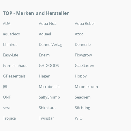
TOP - Marken und Hersteller
ADA
Aqua-Noa
Aqua Rebell
aquadeco
Aquael
Azoo
Chihiros
Dähne-Verlag
Dennerle
Easy-Life
Eheim
Flowgrow
Garnelenhaus
GH-GOODS
GlasGarten
GT essentials
Hagen
Hobby
JBL
Microbe-Lift
Mironekuton
ONF
SaltyShrimp
Seachem
sera
Shirakura
Söchting
Tropica
Twinstar
WIO