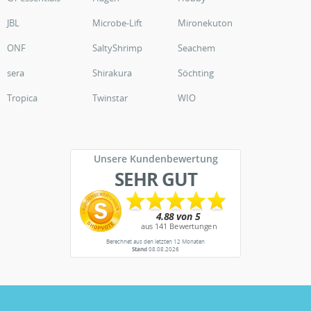
JBL
Microbe-Lift
Mironekuton
ONF
SaltyShrimp
Seachem
sera
Shirakura
Söchting
Tropica
Twinstar
WIO
Unsere Kundenbewertung
SEHR GUT
Berechnet aus den letzten 12 Monaten
Stand
08.08.2026