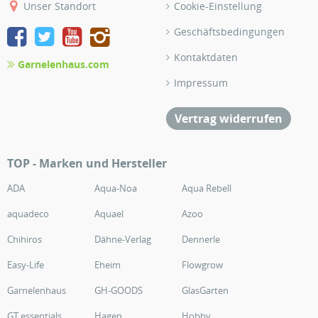
Unser Standort
Cookie-Einstellung
Geschäftsbedingungen
Kontaktdaten
Garnelenhaus.com
Impressum
Vertrag widerrufen
TOP - Marken und Hersteller
ADA
Aqua-Noa
Aqua Rebell
aquadeco
Aquael
Azoo
Chihiros
Dähne-Verlag
Dennerle
Easy-Life
Eheim
Flowgrow
Garnelenhaus
GH-GOODS
GlasGarten
GT essentials
Hagen
Hobby