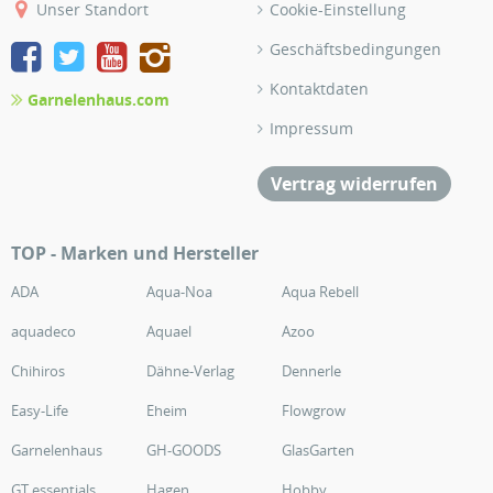
Unser Standort
Cookie-Einstellung
Geschäftsbedingungen
Kontaktdaten
Garnelenhaus.com
Impressum
Vertrag widerrufen
TOP - Marken und Hersteller
ADA
Aqua-Noa
Aqua Rebell
aquadeco
Aquael
Azoo
Chihiros
Dähne-Verlag
Dennerle
Easy-Life
Eheim
Flowgrow
Garnelenhaus
GH-GOODS
GlasGarten
GT essentials
Hagen
Hobby