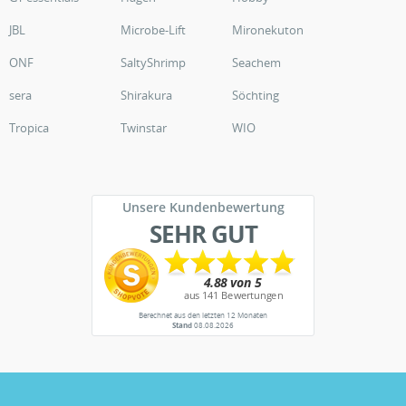
JBL
Microbe-Lift
Mironekuton
ONF
SaltyShrimp
Seachem
sera
Shirakura
Söchting
Tropica
Twinstar
WIO
Unsere Kundenbewertung
SEHR GUT
Berechnet aus den letzten 12 Monaten
Stand
08.08.2026