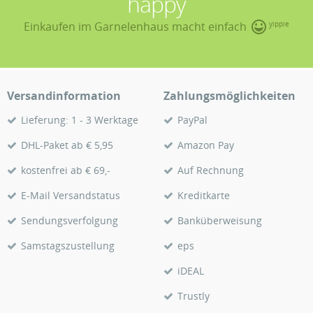
happy
Einkaufen im Garnelenhaus macht einfach
yippie
Versandinformation
Zahlungsmöglichkeiten
Lieferung: 1 - 3 Werktage
PayPal
DHL-Paket ab € 5,95
Amazon Pay
kostenfrei ab € 69,-
Auf Rechnung
E-Mail Versandstatus
Kreditkarte
Sendungsverfolgung
Banküberweisung
Samstagszustellung
eps
iDEAL
Trustly