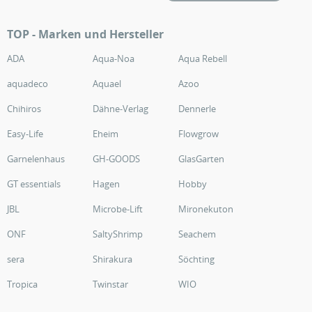
TOP - Marken und Hersteller
ADA
Aqua-Noa
Aqua Rebell
aquadeco
Aquael
Azoo
Chihiros
Dähne-Verlag
Dennerle
Easy-Life
Eheim
Flowgrow
Garnelenhaus
GH-GOODS
GlasGarten
GT essentials
Hagen
Hobby
JBL
Microbe-Lift
Mironekuton
ONF
SaltyShrimp
Seachem
sera
Shirakura
Söchting
Tropica
Twinstar
WIO