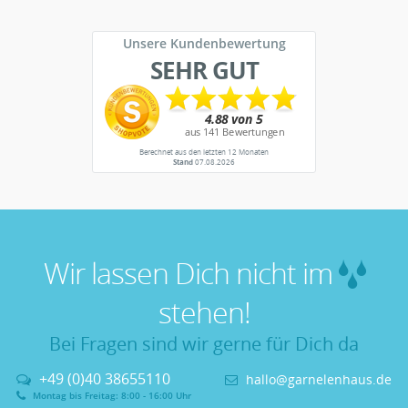
Unsere Kundenbewertung
SEHR GUT
Berechnet aus den letzten 12 Monaten
Stand
07.08.2026
Wir lassen Dich nicht im
stehen!
Bei Fragen sind wir gerne für Dich da
+49 (0)40 38655110
hallo@garnelenhaus.de
Montag bis Freitag: 8:00 - 16:00 Uhr