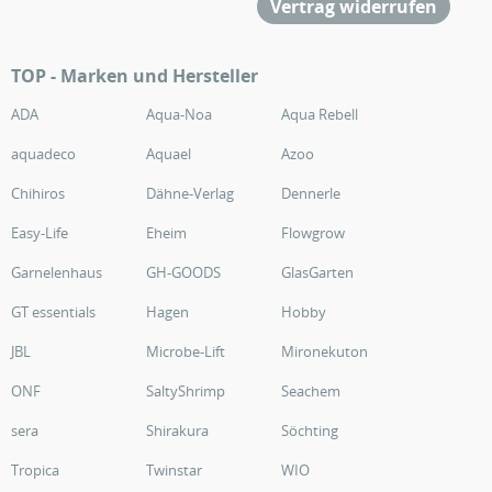
Vertrag widerrufen
TOP - Marken und Hersteller
ADA
Aqua-Noa
Aqua Rebell
aquadeco
Aquael
Azoo
Chihiros
Dähne-Verlag
Dennerle
Easy-Life
Eheim
Flowgrow
Garnelenhaus
GH-GOODS
GlasGarten
GT essentials
Hagen
Hobby
JBL
Microbe-Lift
Mironekuton
ONF
SaltyShrimp
Seachem
sera
Shirakura
Söchting
Tropica
Twinstar
WIO