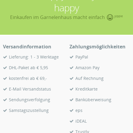
happy
Einkaufen im Garnelenhaus macht einfach
yippie
Versandinformation
Zahlungsmöglichkeiten
Lieferung: 1 - 3 Werktage
PayPal
DHL-Paket ab € 5,95
Amazon Pay
kostenfrei ab € 69,-
Auf Rechnung
E-Mail Versandstatus
Kreditkarte
Sendungsverfolgung
Banküberweisung
Samstagszustellung
eps
iDEAL
Trustly