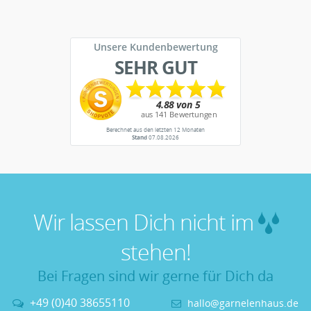
Unsere Kundenbewertung
SEHR GUT
Berechnet aus den letzten 12 Monaten
Stand
07.08.2026
Wir lassen Dich nicht im
stehen!
Bei Fragen sind wir gerne für Dich da
+49 (0)40 38655110
hallo@garnelenhaus.de