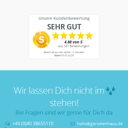
Unsere Kundenbewertung
SEHR GUT
Berechnet aus den letzten 12 Monaten
Stand
08.08.2026
Wir lassen Dich nicht im
stehen!
Bei Fragen sind wir gerne für Dich da
+49 (0)40 38655110
hallo@garnelenhaus.de