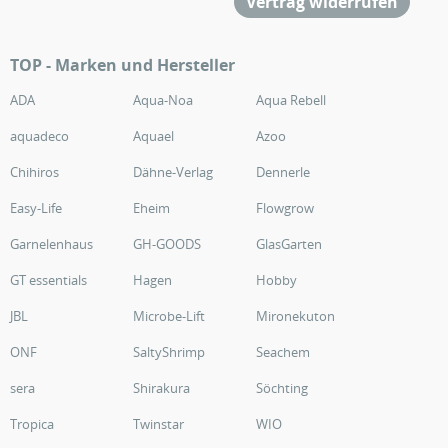
Vertrag widerrufen
TOP - Marken und Hersteller
ADA
Aqua-Noa
Aqua Rebell
aquadeco
Aquael
Azoo
Chihiros
Dähne-Verlag
Dennerle
Easy-Life
Eheim
Flowgrow
Garnelenhaus
GH-GOODS
GlasGarten
GT essentials
Hagen
Hobby
JBL
Microbe-Lift
Mironekuton
ONF
SaltyShrimp
Seachem
sera
Shirakura
Söchting
Tropica
Twinstar
WIO