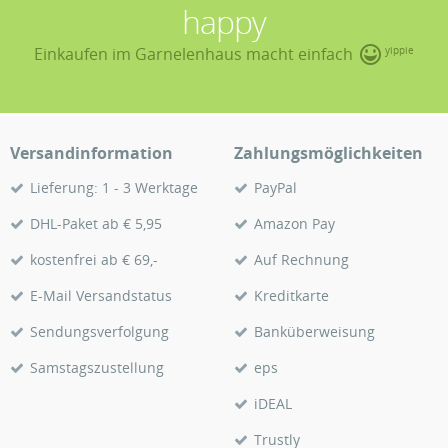
happy
Einkaufen im Garnelenhaus macht einfach
yippie
Versandinformation
Zahlungsmöglichkeiten
Lieferung: 1 - 3 Werktage
PayPal
DHL-Paket ab € 5,95
Amazon Pay
kostenfrei ab € 69,-
Auf Rechnung
E-Mail Versandstatus
Kreditkarte
Sendungsverfolgung
Banküberweisung
Samstagszustellung
eps
iDEAL
Trustly