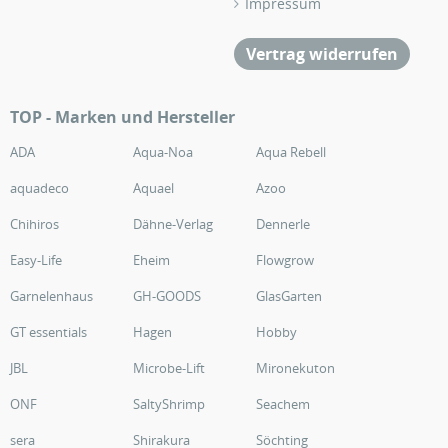
Impressum
Vertrag widerrufen
TOP - Marken und Hersteller
ADA
Aqua-Noa
Aqua Rebell
aquadeco
Aquael
Azoo
Chihiros
Dähne-Verlag
Dennerle
Easy-Life
Eheim
Flowgrow
Garnelenhaus
GH-GOODS
GlasGarten
GT essentials
Hagen
Hobby
JBL
Microbe-Lift
Mironekuton
ONF
SaltyShrimp
Seachem
sera
Shirakura
Söchting