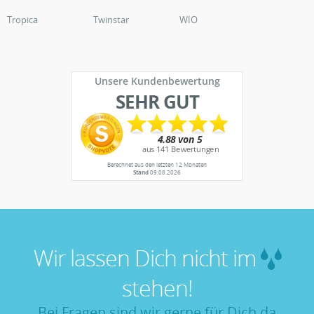
Tropica
Twinstar
WIO
Unsere Kundenbewertung
SEHR GUT
Berechnet aus den letzten 12 Monaten
Stand
09.08.2026
Wir lassen Dich nicht im
stehen!
Bei Fragen sind wir gerne für Dich da