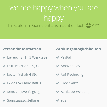
we are happy when you are
happy
Einkaufen im Garnelenhaus macht einfach
yippie
Versandinformation
Zahlungsmöglichkeiten
Lieferung: 1 - 3 Werktage
PayPal
DHL-Paket ab € 5,95
Amazon Pay
kostenfrei ab € 69,-
Auf Rechnung
E-Mail Versandstatus
Kreditkarte
Sendungsverfolgung
Banküberweisung
Samstagszustellung
eps