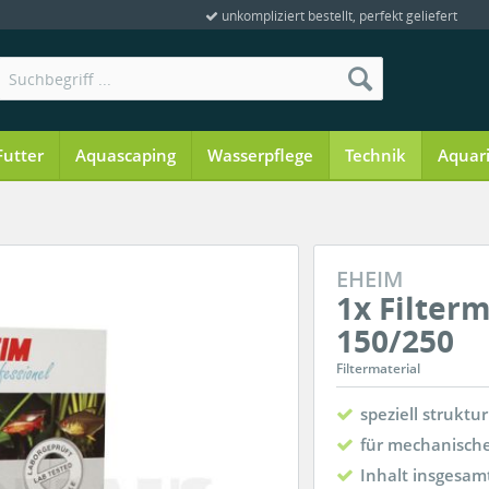
unkompliziert bestellt, perfekt geliefert
Futter
Aquascaping
Wasserpflege
Technik
Aquar
EHEIM
1x Filterma
150/250
Filtermaterial
speziell struktu
für mechanische
Inhalt insgesamt