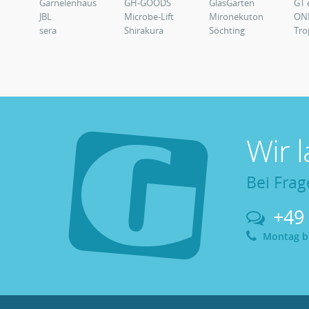
Garnelenhaus
GH-GOODS
GlasGarten
GT 
JBL
Microbe-Lift
Mironekuton
ON
sera
Shirakura
Söchting
Tro
Wir 
Bei Frag
+49
Montag bis