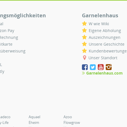
ngsmöglichkeiten
Garnelenhaus
al
W wie Wiki
zon Pay
Eigene Abholung
 Rechnung
Auszeichnungen
itkarte
Unsere Geschichte
küberweisung
Kundenbewertunge
Unser Standort
L
tly
Garnelenhaus.com
uadeco
Aquael
Azoo
y-Life
Eheim
Flowgrow