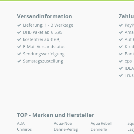
Versandinformation
Zahlu
Lieferung: 1 - 3 Werktage
PayP
DHL-Paket ab € 5,95
Ama
kostenfrei ab € 69,-
Auf
E-Mail Versandstatus
Kred
Sendungsverfolgung
Ban
Samstagszustellung
eps
iDEA
Trus
TOP - Marken und Hersteller
ADA
Aqua-Noa
Aqua Rebell
aq
Chihiros
Dähne-Verlag
Dennerle
Eas