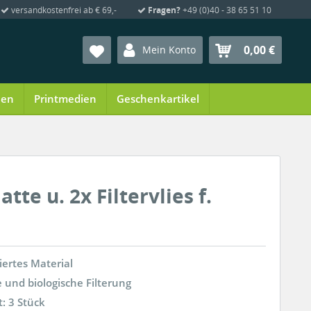
versandkostenfrei ab € 69,-
Fragen?
+49 (0)40 - 38 65 51 10
0,00 €
Mein Konto
ien
Printmedien
Geschenkartikel
tte u. 2x Filtervlies f.
riertes Material
 und biologische Filterung
: 3 Stück