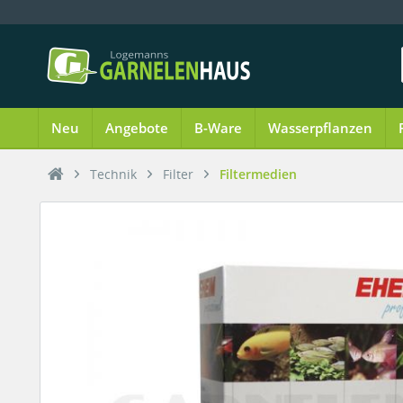
Neu
Angebote
B-Ware
Wasserpflanzen
Technik
Filter
Filtermedien