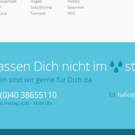
essentials
Hagen
Hobby
F
SaltyShrimp
Seachem
pica
Twinstar
WIO
lassen Dich nicht im
st
en sind wir gerne für Dich da
 (0)40 38655110
hallo@
 Freitag: 8:00 - 16:00 Uhr