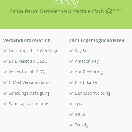
happy
Einkaufen im Garnelenhaus macht einfach
yippie
Versandinformation
Zahlungsmöglichkeiten
Lieferung: 1 - 3 Werktage
PayPal
DHL-Paket ab € 5,95
Amazon Pay
kostenfrei ab € 69,-
Auf Rechnung
E-Mail Versandstatus
Kreditkarte
Sendungsverfolgung
Banküberweisung
Samstagszustellung
eps
iDEAL
Trustly