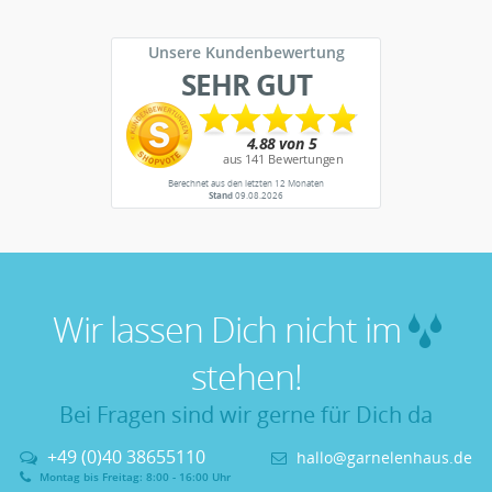
Unsere Kundenbewertung
SEHR GUT
Berechnet aus den letzten 12 Monaten
Stand
09.08.2026
Wir lassen Dich nicht im
stehen!
Bei Fragen sind wir gerne für Dich da
+49 (0)40 38655110
hallo@garnelenhaus.de
Montag bis Freitag: 8:00 - 16:00 Uhr