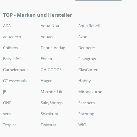
TOP - Marken und Hersteller
ADA
Aqua-Noa
Aqua Rebell
aquadeco
Aquael
Azoo
Chihiros
Dähne-Verlag
Dennerle
Easy-Life
Eheim
Flowgrow
Garnelenhaus
GH-GOODS
GlasGarten
GT essentials
Hagen
Hobby
JBL
Microbe-Lift
Mironekuton
ONF
SaltyShrimp
Seachem
sera
Shirakura
Söchting
Tropica
Twinstar
WIO