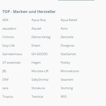
TOP - Marken und Hersteller
ADA
Aqua-Noa
Aqua Rebell
aquadeco
Aquael
Azoo
Chihiros
Dähne-Verlag
Dennerle
Easy-Life
Eheim
Flowgrow
Garnelenhaus
GH-GOODS
GlasGarten
GT essentials
Hagen
Hobby
JBL
Microbe-Lift
Mironekuton
ONF
SaltyShrimp
Seachem
sera
Shirakura
Söchting
Tropica
Twinstar
WIO