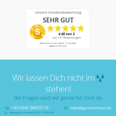
Unsere Kundenbewertung
SEHR GUT
Berechnet aus den letzten 12 Monaten
Stand
08.08.2026
Wir lassen Dich nicht im
stehen!
Bei Fragen sind wir gerne für Dich da
+49 (0)40 38655110
hallo@garnelenhaus.de
Montag bis Freitag: 8:00 - 16:00 Uhr