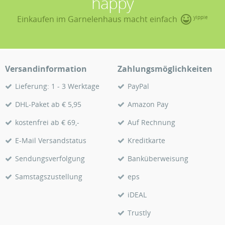
happy
Einkaufen im Garnelenhaus macht einfach
yippie
Versandinformation
Zahlungsmöglichkeiten
Lieferung: 1 - 3 Werktage
PayPal
DHL-Paket ab € 5,95
Amazon Pay
kostenfrei ab € 69,-
Auf Rechnung
E-Mail Versandstatus
Kreditkarte
Sendungsverfolgung
Banküberweisung
Samstagszustellung
eps
iDEAL
Trustly