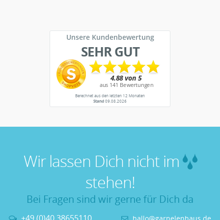
Unsere Kundenbewertung
SEHR GUT
Berechnet aus den letzten 12 Monaten
Stand
09.08.2026
Wir lassen Dich nicht im
stehen!
Bei Fragen sind wir gerne für Dich da
+49 (0)40 38655110
hallo@garnelenhaus.de