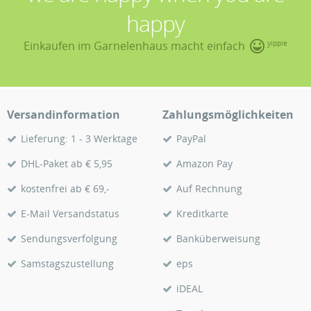
happy
Einkaufen im Garnelenhaus macht einfach
yippie
Versandinformation
Zahlungsmöglichkeiten
Lieferung: 1 - 3 Werktage
PayPal
DHL-Paket ab € 5,95
Amazon Pay
kostenfrei ab € 69,-
Auf Rechnung
E-Mail Versandstatus
Kreditkarte
Sendungsverfolgung
Banküberweisung
Samstagszustellung
eps
iDEAL