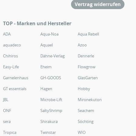
Vertrag widerrufen
TOP - Marken und Hersteller
ADA
Aqua-Noa
Aqua Rebell
aquadeco
Aquael
Azoo
Chihiros
Dähne-Verlag
Dennerle
Easy-Life
Eheim
Flowgrow
Garnelenhaus
GH-GOODS
GlasGarten
GT essentials
Hagen
Hobby
JBL
Microbe-Lift
Mironekuton
ONF
SaltyShrimp
Seachem
sera
Shirakura
Söchting
Tropica
Twinstar
WIO