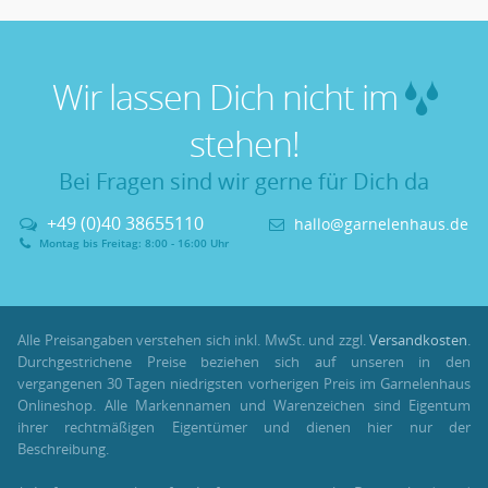
Wir lassen Dich nicht im
stehen!
Bei Fragen sind wir gerne für Dich da
+49 (0)40 38655110
hallo@garnelenhaus.de
Montag bis Freitag: 8:00 - 16:00 Uhr
Alle Preisangaben verstehen sich inkl. MwSt. und zzgl.
Versandkosten
.
Durchgestrichene Preise beziehen sich auf unseren in den
vergangenen 30 Tagen niedrigsten vorherigen Preis im Garnelenhaus
Onlineshop. Alle Markennamen und Warenzeichen sind Eigentum
ihrer rechtmäßigen Eigentümer und dienen hier nur der
Beschreibung.