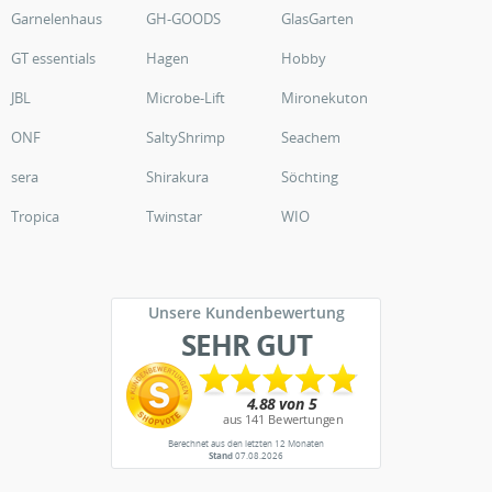
Garnelenhaus
GH-GOODS
GlasGarten
GT essentials
Hagen
Hobby
JBL
Microbe-Lift
Mironekuton
ONF
SaltyShrimp
Seachem
sera
Shirakura
Söchting
Tropica
Twinstar
WIO
Unsere Kundenbewertung
SEHR GUT
Berechnet aus den letzten 12 Monaten
Stand
07.08.2026