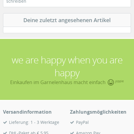
schreiben
Deine zuletzt angesehenen Artikel
we are happy when you are
happy
Einkaufen im Garnelenhaus macht einfach
yippie
Versandinformation
Zahlungsmöglichkeiten
Lieferung: 1 - 3 Werktage
PayPal
DHL-Paket ab € 5,95
Amazon Pay