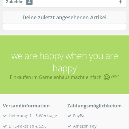
Zubehör
4
Deine zuletzt angesehenen Artikel
we are happy when you are
happy
Einkaufen im Garnelenhaus macht einfach
yippie
Versandinformation
Zahlungsmöglichkeiten
Lieferung: 1 - 3 Werktage
PayPal
DHL-Paket ab € 5,95
Amazon Pay