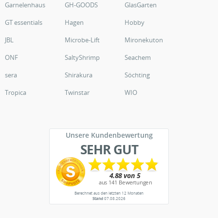
Garnelenhaus
GH-GOODS
GlasGarten
GT essentials
Hagen
Hobby
JBL
Microbe-Lift
Mironekuton
ONF
SaltyShrimp
Seachem
sera
Shirakura
Söchting
Tropica
Twinstar
WIO
Unsere Kundenbewertung
SEHR GUT
Berechnet aus den letzten 12 Monaten
Stand
07.08.2026