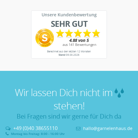
Unsere Kundenbewertung
SEHR GUT
Berechnet aus den letzten 12 Monaten
Stand
09.08.2026
Wir lassen Dich nicht im
stehen!
Bei Fragen sind wir gerne für Dich da
+49 (0)40 38655110
hallo@garnelenhaus.de
Montag bis Freitag: 8:00 - 16:00 Uhr