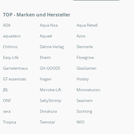
TOP - Marken und Hersteller
ADA
Aqua-Noa
Aqua Rebell
aquadeco
Aquael
Azoo
Chihiros
Dähne-Verlag
Dennerle
Easy-Life
Eheim
Flowgrow
Garnelenhaus
GH-GOODS
GlasGarten
GT essentials
Hagen
Hobby
JBL
Microbe-Lift
Mironekuton
ONF
SaltyShrimp
Seachem
sera
Shirakura
Söchting
Tropica
Twinstar
WIO