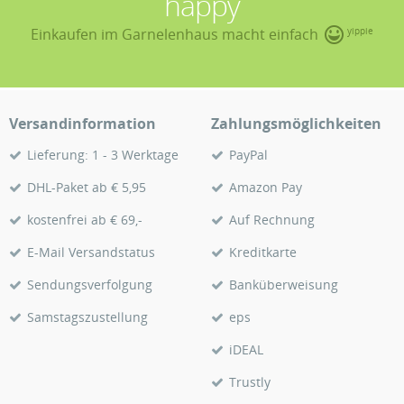
happy
Einkaufen im Garnelenhaus macht einfach
yippie
Versandinformation
Zahlungsmöglichkeiten
Lieferung: 1 - 3 Werktage
PayPal
DHL-Paket ab € 5,95
Amazon Pay
kostenfrei ab € 69,-
Auf Rechnung
E-Mail Versandstatus
Kreditkarte
Sendungsverfolgung
Banküberweisung
Samstagszustellung
eps
iDEAL
Trustly