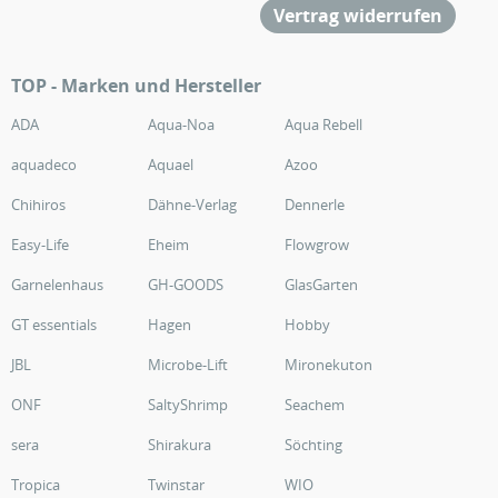
Vertrag widerrufen
TOP - Marken und Hersteller
ADA
Aqua-Noa
Aqua Rebell
aquadeco
Aquael
Azoo
Chihiros
Dähne-Verlag
Dennerle
Easy-Life
Eheim
Flowgrow
Garnelenhaus
GH-GOODS
GlasGarten
GT essentials
Hagen
Hobby
JBL
Microbe-Lift
Mironekuton
ONF
SaltyShrimp
Seachem
sera
Shirakura
Söchting
Tropica
Twinstar
WIO