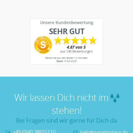
Unsere Kundenbewertung
SEHR GUT
Berechnet aus den letzten 12 Monaten
Stand
10.08.2026
Wir lassen Dich nicht im
stehen!
Bei Fragen sind wir gerne für Dich da
+49 (0)40 38655110
hallo@garnelenhaus.de