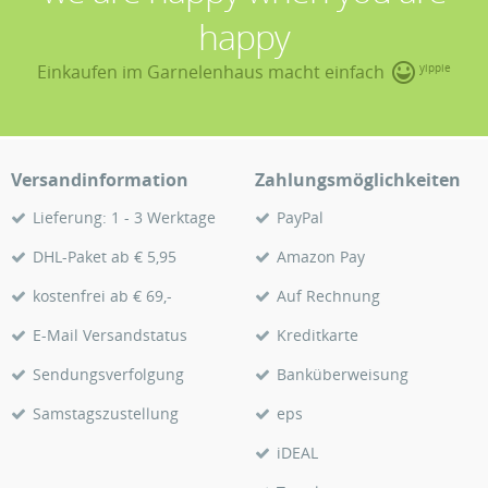
happy
Einkaufen im Garnelenhaus macht einfach
yippie
Versandinformation
Zahlungsmöglichkeiten
Lieferung: 1 - 3 Werktage
PayPal
DHL-Paket ab € 5,95
Amazon Pay
kostenfrei ab € 69,-
Auf Rechnung
E-Mail Versandstatus
Kreditkarte
Sendungsverfolgung
Banküberweisung
Samstagszustellung
eps
iDEAL