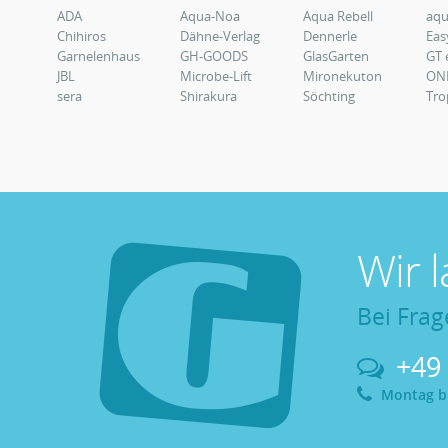
ADA
Aqua-Noa
Aqua Rebell
aq
Chihiros
Dähne-Verlag
Dennerle
Eas
Garnelenhaus
GH-GOODS
GlasGarten
GT 
JBL
Microbe-Lift
Mironekuton
ON
sera
Shirakura
Söchting
Tro
Wir 
Bei Frag
+49
Montag bis