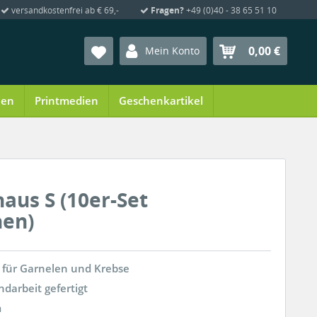
versandkostenfrei ab € 69,-
Fragen?
+49 (0)40 - 38 65 51 10
0,00 €
Mein Konto
ien
Printmedien
Geschenkartikel
aus S (10er-Set
hen)
k für Garnelen und Krebse
darbeit gefertigt
m