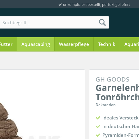
unkompliziert bestellt, perfekt geliefert
Futter
Aquascaping
Wasserpflege
Technik
Aquar
GH-GOODS
Garnelenh
Tonröhrc
Dekoration
ideales Verstec
in deutscher Han
Pyramiden-For