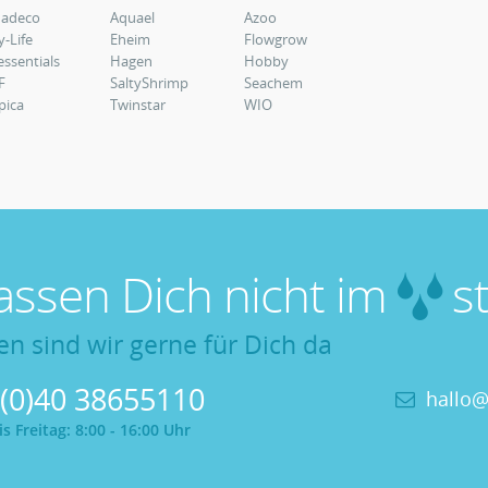
uadeco
Aquael
Azoo
y-Life
Eheim
Flowgrow
essentials
Hagen
Hobby
F
SaltyShrimp
Seachem
pica
Twinstar
WIO
lassen Dich nicht im
st
en sind wir gerne für Dich da
 (0)40 38655110
hallo@
 Freitag: 8:00 - 16:00 Uhr