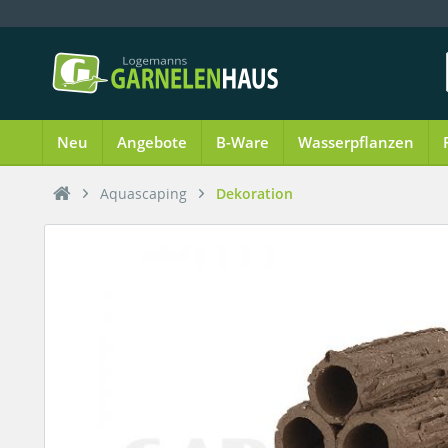
Neu
Angebote
B-Ware
Wasserpflanzen
Aquascaping
Dekoration